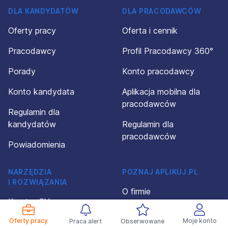
DLA KANDYDATÓW
DLA PRACODAWCÓW
Oferty pracy
Oferta i cennik
Pracodawcy
Profil Pracodawcy 360°
Porady
Konto pracodawcy
Konto kandydata
Aplikacja mobilna dla
pracodawców
Regulamin dla
kandydatów
Regulamin dla
pracodawców
Powiadomienia
NARZĘDZIA
POZNAJ APLIKUJ.PL
I ROZWIĄZANIA
O firmie
Kreator CV
Kontakt
Wzory CV
Oferty pracy
Moje konto
Praca alert
Obserwowane