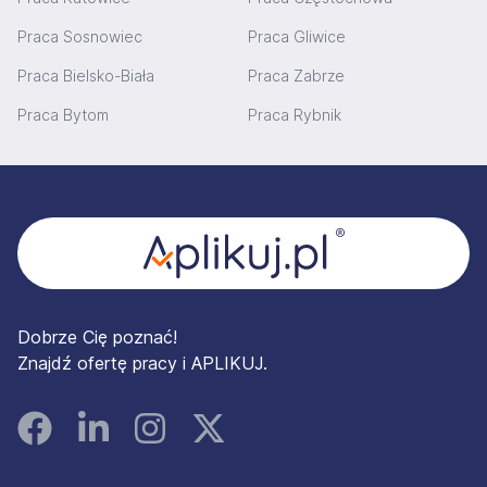
Praca Sosnowiec
Praca Gliwice
Praca Bielsko-Biała
Praca Zabrze
Praca Bytom
Praca Rybnik
Stopka
Dobrze Cię poznać!
Znajdź ofertę pracy i APLIKUJ.
Facebook
Linked In
Instagram
Instagram