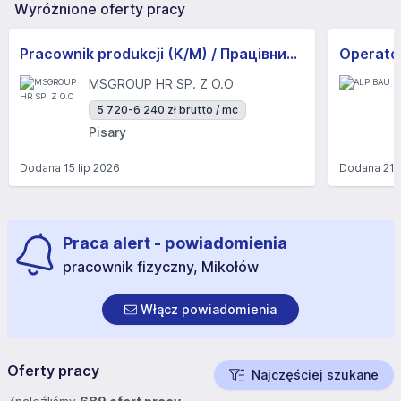
Wyróżnione oferty pracy
Pracownik produkcji (K/M) / Працівники продукції Huber-Suhner (K/M)
Operator
MSGROUP HR SP. Z O.O
5 720-6 240 zł brutto / mc
Pisary
Dodana
15 lip 2026
Dodana
21 
Praca alert - powiadomienia
pracownik fizyczny, Mikołów
Włącz powiadomienia
Oferty pracy
Najczęściej szukane