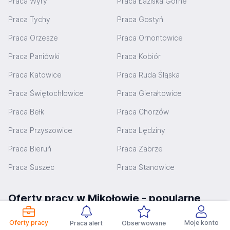
Praca Wyry
Praca Łaziska Górne
Praca Tychy
Praca Gostyń
Praca Orzesze
Praca Ornontowice
Praca Paniówki
Praca Kobiór
Praca Katowice
Praca Ruda Śląska
Praca Świętochłowice
Praca Gierałtowice
Praca Bełk
Praca Chorzów
Praca Przyszowice
Praca Lędziny
Praca Bieruń
Praca Zabrze
Praca Suszec
Praca Stanowice
Oferty pracy w Mikołowie - popularne
zawody
Oferty pracy
Moje konto
Praca alert
Obserwowane