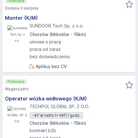
Polecana
Dodana 3 sierpnia
Monter (K/M)
SUNDOOR Tech Sp. z o.o.
Chorzów (Mikołów - 15km)
umowa o pracę
praca od zaraz
bez doświadczenia
Aplikuj bez CV
Polecana
Wygasa jutro
Operator wózka widłowego (K/M)
TECHPOL GLOBAL SP. Z O.O.
-47 zł
netto (+ VAT) / godz.
Chorzów (Mikołów - 15km)
kontrakt b2b
praca od zaraz