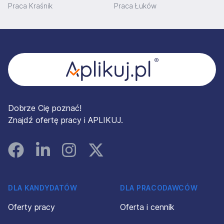
Praca Kraśnik
Praca Łuków
Stopka
Dobrze Cię poznać!
Znajdź ofertę pracy i APLIKUJ.
Facebook
Linked In
Instagram
Instagram
DLA KANDYDATÓW
DLA PRACODAWCÓW
Oferty pracy
Oferta i cennik