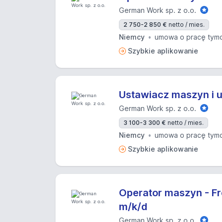
German Work sp. z o.o.
2 750-2 850 €
netto / mies.
Niemcy
umowa o pracę tym
Szybkie aplikowanie
Ustawiacz maszyn i ur
German Work sp. z o.o.
3 100-3 300 €
netto / mies.
Niemcy
umowa o pracę tym
Szybkie aplikowanie
Operator maszyn - Fre
m/k/d
German Work sp. z o.o.