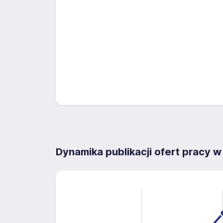
Dynamika publikacji ofert pracy w
2.5
-0.5
-1.0
3.0
2.0