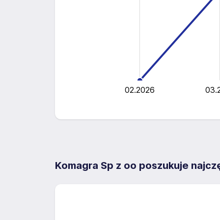
1.5
0.5
1.0
0.5
0
02.2026
03.
Komagra Sp z oo poszukuje najcz