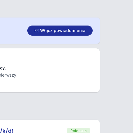
Włącz powiadomienia
cy.
pierwszy!
/k/d)
Polecana