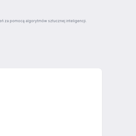
ń za pomocą algorytmów sztucznej inteligencji.