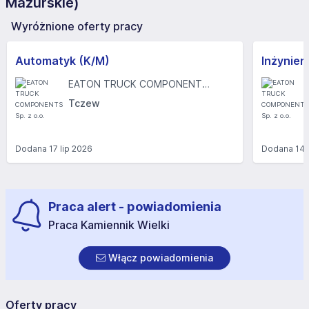
Mazurskie)
Wyróżnione oferty pracy
Automatyk (K/M)
Inżynier
EATON TRUCK COMPONENTS Sp. z o.o.
Tczew
Dodana
17 lip 2026
Dodana
14 
Praca alert - powiadomienia
Praca Kamiennik Wielki
Włącz powiadomienia
Oferty pracy