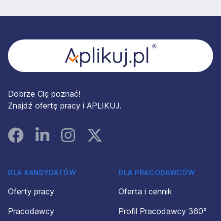
Stopka
Dobrze Cię poznać!
Znajdź ofertę pracy i APLIKUJ.
Facebook
Linked In
Instagram
Instagram
DLA KANDYDATÓW
DLA PRACODAWCÓW
Oferty pracy
Oferta i cennik
Pracodawcy
Profil Pracodawcy 360°