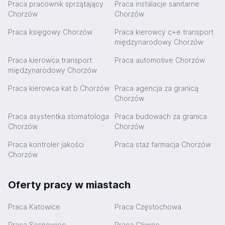
Praca pracownik sprzątający
Praca instalacje sanitarne
Chorzów
Chorzów
Praca księgowy Chorzów
Praca kierowcy c+e transport
międzynarodowy Chorzów
Praca kierowca transport
Praca automotive Chorzów
międzynarodowy Chorzów
Praca kierowca kat b Chorzów
Praca agencja za granicą
Chorzów
Praca asystentka stomatologa
Praca budowach za granica
Chorzów
Chorzów
Praca kontroler jakości
Praca staż farmacja Chorzów
Chorzów
Oferty pracy w miastach
Praca Katowice
Praca Częstochowa
Praca Sosnowiec
Praca Gliwice