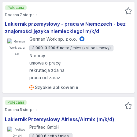
Polecana
Dodana 7 sierpnia
Lakiernik przemysłowy - praca w Niemczech - bez
znajomości języka niemieckiego! m/k/d
German Work sp. z o.o.
3 000-3 200 €
netto / mies.
(zal. od umowy)
Niemcy
umowa o pracę
rekrutacja zdalna
praca od zaraz
Szybkie aplikowanie
Polecana
Dodana 5 sierpnia
Lakiernik Przemysłowy Airless/Airmix (m/k/d)
Profitec GmbH
3 300 €
netto / mies.