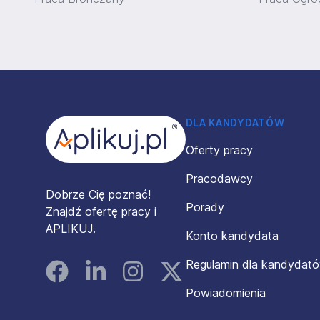
Stopka
DLA KANDYDATÓW
Oferty pracy
Pracodawcy
Dobrze Cię poznać!
Porady
Znajdź ofertę pracy i
APLIKUJ.
Konto kandydata
Regulamin dla kandydat
Facebook
Linked In
Instagram
Instagram
Powiadomienia