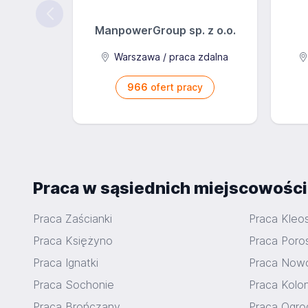
ManpowerGroup sp. z o.o.
Warszawa / praca zdalna
966
ofert pracy
Praca w sąsiednich miejscowośc
Praca Zaścianki
Praca Kleos
Praca Księżyno
Praca Poro
Praca Ignatki
Praca Now
Praca Sochonie
Praca Kolo
Praca Brończany
Praca Ogrod