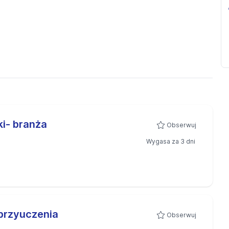
i- branża
Obserwuj
Wygasa za 3 dni
przyuczenia
Obserwuj