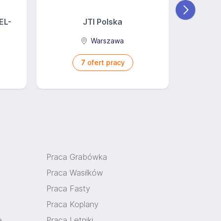
EL-
JTI Polska
Ba
Warszawa
7
ofert pracy
Praca Grabówka
Praca Wasilków
Praca Fasty
Praca Koplany
e
Praca Letniki