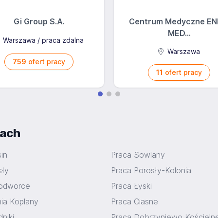
Gi Group S.A.
Centrum Medyczne EN
MED...
Warszawa / praca zdalna
Warszawa
759
ofert pracy
11
ofert pracy
iach
in
Praca Sowlany
sły
Praca Porosły-Kolonia
odworce
Praca Łyski
nia Koplany
Praca Ciasne
niki
Praca Dobrzyniewo Kościeln