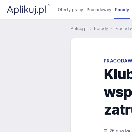
Oferty pracy
Pracodawcy
Porady
Aplikuj.pl
Porady
Pracodaw
PRACODAWC
Klub
wsp
zat
26 paździe