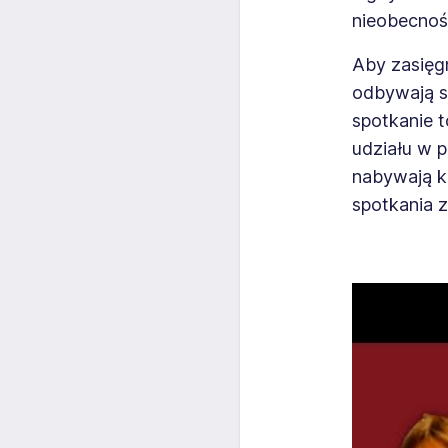
nieobecnośc
Aby zasięgn
odbywają si
spotkanie t
udziału w 
nabywają k
spotkania 