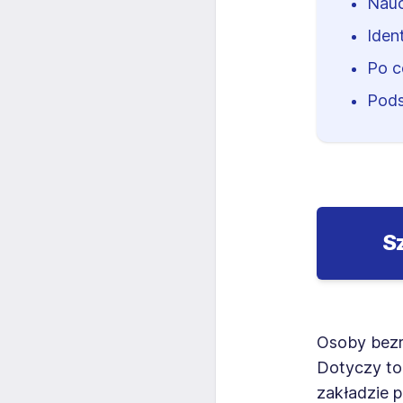
Nauc
Iden
Po c
Pod
S
Osoby bezro
Dotyczy to
zakładzie p