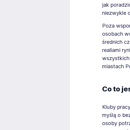
jak poradzi
niezwykle 
Poza wspom
osobach wc
średnich cz
realiami ry
wszystkich
miastach Po
Co to je
Kluby pracy
myślą o bez
osoby potrz