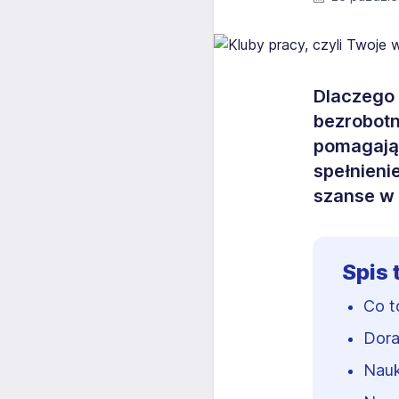
Dlaczego 
bezrobotn
pomagają 
spełnieni
szanse w 
Spis 
Co t
Dora
Nauk