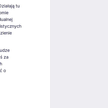
ziałają tu
omie
ualnej
listycznych
zienie
łudze
ś za
ch
ć o