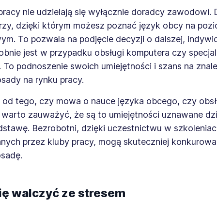
racy nie udzielają się wyłącznie doradcy zawodowi. D
orzy, dzięki którym możesz poznać język obcy na pozi
m. To pozwala na podjęcie decyzji o dalszej, indywid
obnie jest w przypadku obsługi komputera czy specja
To podnoszenie swoich umiejętności i szans na znale
sady na rynku pracy.
e od tego, czy mowa o nauce języka obcego, czy obs
 warto zauważyć, że są to umiejętności uznawane dzi
dstawę. Bezrobotni, dzięki uczestnictwu w szkolenia
nych przez kluby pracy, mogą skuteczniej konkurowa
sadę.
ię walczyć ze stresem