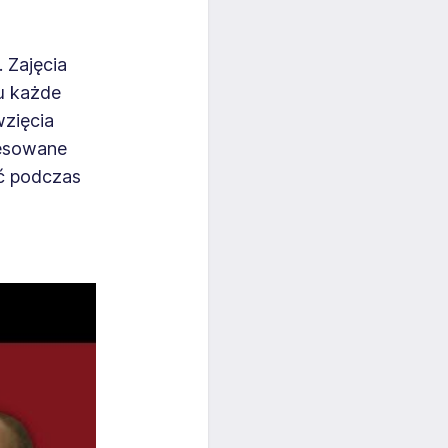
 Zajęcia
mu każde
wzięcia
resowane
ć podczas