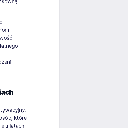
ensowną
o
ciom
iwość
płatnego
ożeni
iach
otywacyjny,
osób, które
ielu latach