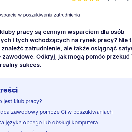
Ocena: 5 z 5 | 4 głosy
kluby pracy są cennym wsparciem dla osób
ych i tych wchodzących na rynek pracy? Nie t
znaleźć zatrudnienie, ale także osiągnąć satys
e zawodowe. Odkryj, jak mogą pomóc przekuć
realny sukces.
treści
o jest klub pracy?
dca zawodowy pomoże Ci w poszukiwaniach
a języka obcego lub obsługi komputera