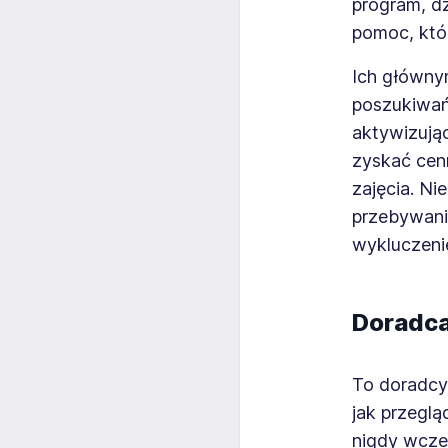
program, d
pomoc, któr
Ich główny
poszukiwań
aktywizują
zyskać cen
zajęcia. Ni
przebywaniu
wykluczeni
Doradc
To doradcy
jak przeglą
nigdy wcześ