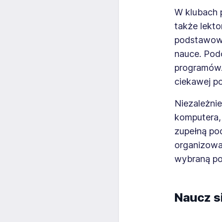
W klubach p
także lekt
podstawowy
nauce. Pod
programów. 
ciekawej po
Niezależni
komputera,
zupełną po
organizowa
wybraną po
Naucz s