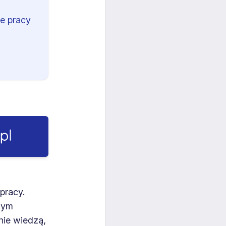
e pracy
pracy.
nym
nie wiedzą,