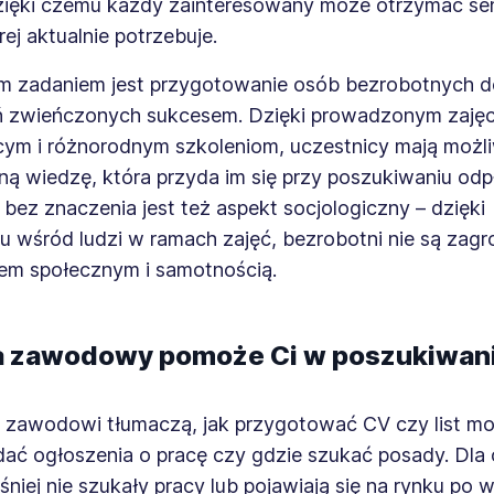
zięki czemu każdy zainteresowany może otrzymać s
ej aktualnie potrzebuje.
m zadaniem jest przygotowanie osób bezrobotnych d
 zwieńczonych sukcesem. Dzięki prowadzonym zaję
cym i różnorodnym szkoleniom, uczestnicy mają możl
ną wiedzę, która przyda im się przy poszukiwaniu od
e bez znaczenia jest też aspekt socjologiczny – dzięki
 wśród ludzi w ramach zajęć, bezrobotni nie są zagr
em społecznym i samotnością.
a zawodowy pomoże Ci w poszukiwan
 zawodowi tłumaczą, jak przygotować CV czy list m
dać ogłoszenia o pracę czy gdzie szukać posady. Dla 
niej nie szukały pracy lub pojawiają się na rynku po w