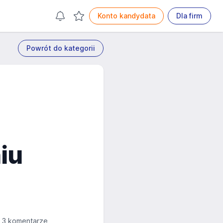
Konto kandydata
Dla firm
Powrót do kategorii
e
iu
3 komentarze