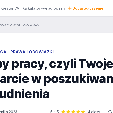
Kreator CV
Kalkulator wynagrodzeń
Dodaj ogłoszenie
ca - prawa i obowiązki
A - PRAWA I OBOWIĄZKI
y pracy, czyli Twoj
arcie w poszukiwan
rudnienia
rnika 2023
5 z 5
4 głosy