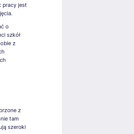
 pracy jest
ęcia.
ać o
ci szkół
sobie z
ch
ych
worzone z
śnie tam
ują szeroki