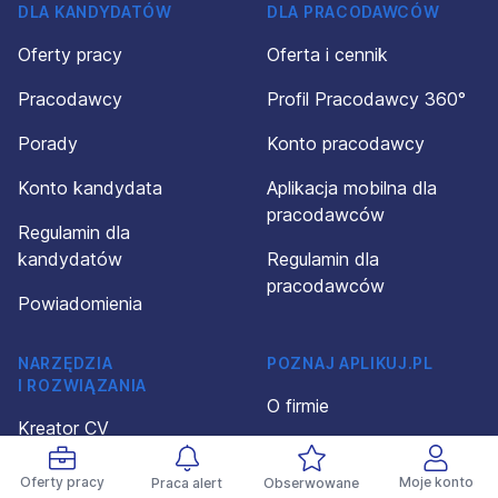
DLA KANDYDATÓW
DLA PRACODAWCÓW
Oferty pracy
Oferta i cennik
Pracodawcy
Profil Pracodawcy 360°
Porady
Konto pracodawcy
Konto kandydata
Aplikacja mobilna dla
pracodawców
Regulamin dla
kandydatów
Regulamin dla
pracodawców
Powiadomienia
NARZĘDZIA
POZNAJ APLIKUJ.PL
I ROZWIĄZANIA
O firmie
Kreator CV
Kontakt
Wzory CV
Oferty pracy
Moje konto
Praca alert
Obserwowane
Polityka prywatności