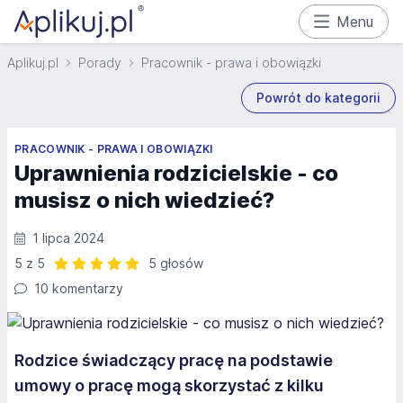
Menu
Aplikuj.pl
Porady
Pracownik - prawa i obowiązki
Powrót do kategorii
PRACOWNIK - PRAWA I OBOWIĄZKI
Uprawnienia rodzicielskie - co
musisz o nich wiedzieć?
1 lipca 2024
5 z 5
5 głosów
Ocena: 5 z 5 | 5 głosów
10 komentarzy
Rodzice świadczący pracę na podstawie
umowy o pracę mogą skorzystać z kilku