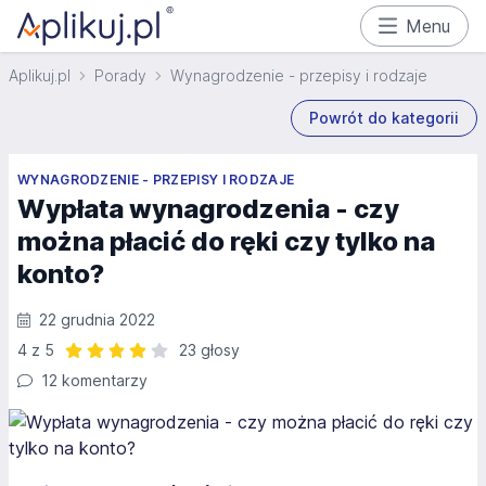
Menu
Aplikuj.pl
Porady
Wynagrodzenie - przepisy i rodzaje
Powrót do kategorii
WYNAGRODZENIE - PRZEPISY I RODZAJE
Wypłata wynagrodzenia - czy
można płacić do ręki czy tylko na
konto?
22 grudnia 2022
4 z 5
23 głosy
Ocena: 4 z 5 | 23 głosy
12 komentarzy