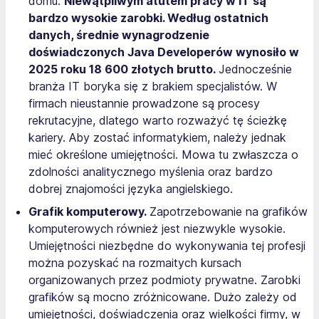
domu.
Niewątpliwym atutem pracy w IT są
bardzo wysokie zarobki. Według ostatnich
danych, średnie wynagrodzenie
doświadczonych Java Developerów wynosiło w
2025 roku 18 600 złotych brutto.
Jednocześnie
branża IT boryka się z brakiem specjalistów. W
firmach nieustannie prowadzone są procesy
rekrutacyjne, dlatego warto rozważyć tę ścieżkę
kariery. Aby zostać informatykiem, należy jednak
mieć określone umiejętności. Mowa tu zwłaszcza o
zdolności analitycznego myślenia oraz bardzo
dobrej znajomości języka angielskiego.
Grafik komputerowy.
Zapotrzebowanie na grafików
komputerowych również jest niezwykle wysokie.
Umiejętności niezbędne do wykonywania tej profesji
można pozyskać na rozmaitych kursach
organizowanych przez podmioty prywatne. Zarobki
grafików są mocno zróżnicowane. Dużo zależy od
umiejętności, doświadczenia oraz wielkości firmy, w