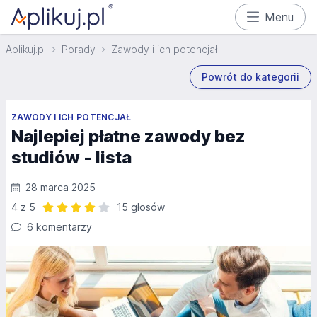
Menu
Aplikuj.pl
Porady
Zawody i ich potencjał
Powrót do kategorii
ZAWODY I ICH POTENCJAŁ
Najlepiej płatne zawody bez
studiów - lista
28 marca 2025
4 z 5
15 głosów
Ocena: 4 z 5 | 15 głosów
6 komentarzy