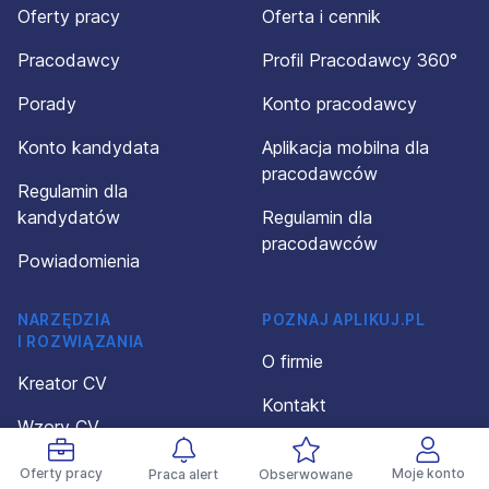
Oferty pracy
Oferta i cennik
Pracodawcy
Profil Pracodawcy 360°
Porady
Konto pracodawcy
Konto kandydata
Aplikacja mobilna dla
pracodawców
Regulamin dla
kandydatów
Regulamin dla
pracodawców
Powiadomienia
NARZĘDZIA
POZNAJ APLIKUJ.PL
I ROZWIĄZANIA
O firmie
Kreator CV
Kontakt
Wzory CV
Polityka prywatności
Wzory dokumentów
Oferty pracy
Moje konto
Praca alert
Obserwowane