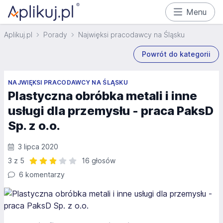
Menu
Aplikuj.pl
Porady
Najwięksi pracodawcy na Śląsku
Powrót do kategorii
NAJWIĘKSI PRACODAWCY NA ŚLĄSKU
Plastyczna obróbka metali i inne
usługi dla przemysłu - praca PaksD
Sp. z o.o.
3 lipca 2020
3 z 5
16 głosów
Ocena: 3 z 5 | 16 głosów
6 komentarzy