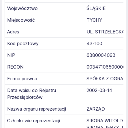
Województwo
ŚLĄSKIE
Miejscowość
TYCHY
Adres
UL. STRZELECKA 
Kod pocztowy
43-100
NIP
6380004093
REGON
00347106500000
Forma prawna
SPÓŁKA Z OGRAN
Data wpisu do Rejestru
2002-03-14
Przedsiębiorców
Nazwa organu reprezentacji
ZARZĄD
Członkowie reprezentacji
SIKORA WITOLD J
SIKORA JERZY JA