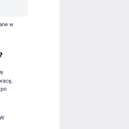
cane w
?
 W
pracę,
 po
 W