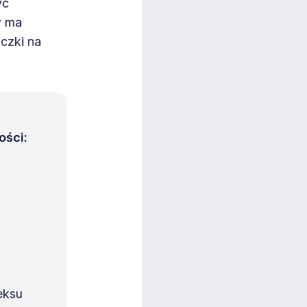
yć
y ma
czki na
ości:
eksu