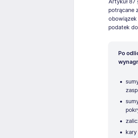
Artykuł 87 
potrącane z
obowiązek o
podatek do
Po odl
wynagr
sumy
zasp
sumy
pokr
zali
kary