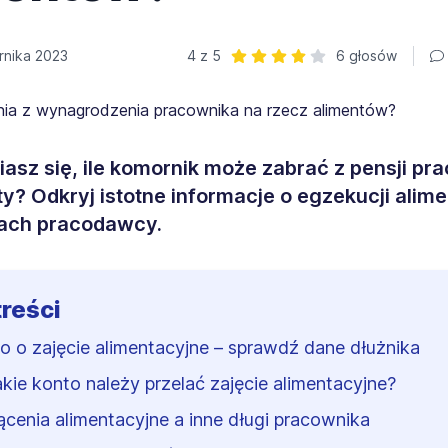
rnika 2023
4 z 5
6 głosów
Ocena: 4 z 5 | 6 głosów
asz się, ile komornik może zabrać z pensji pr
ty? Odkryj istotne informacje o egzekucji alime
ach pracodawcy.
treści
o o zajęcie alimentacyjne – sprawdź dane dłużnika
akie konto należy przelać zajęcie alimentacyjne?
ącenia alimentacyjne a inne długi pracownika