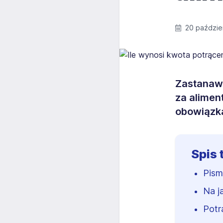
20 paździe
Zastanawi
za alimen
obowiązk
Spis 
Pism
Na j
Potr