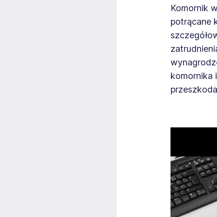
Komornik w
potrącane 
szczegółowy
zatrudnien
wynagrodze
komornika 
przeszkodac