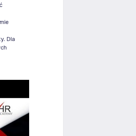
ć
rmie
y. Dla
ych