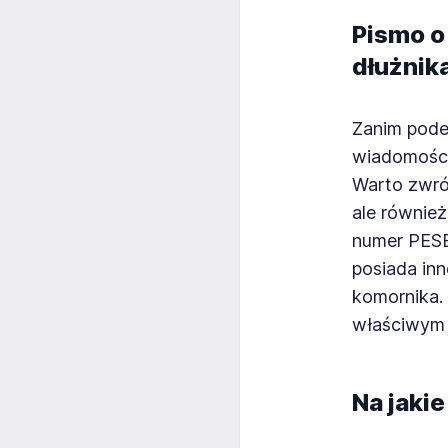
Pismo o
dłużnik
Zanim podej
wiadomości
Warto zwróc
ale również
numer PESE
posiada inn
komornika.
właściwym 
Na jakie