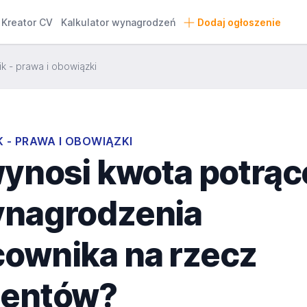
Kreator CV
Kalkulator wynagrodzeń
Dodaj ogłoszenie
k - prawa i obowiązki
 - PRAWA I OBOWIĄZKI
wynosi kwota potrąc
ynagrodzenia
cownika na rzecz
mentów?