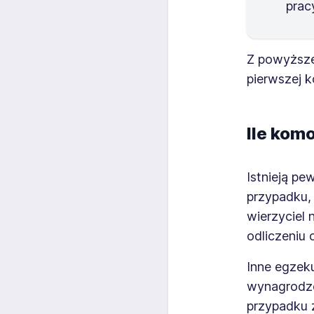
prac
Z powyższe
pierwszej k
Ile kom
Istnieją pe
przypadku,
wierzyciel 
odliczeniu
Inne egzek
wynagrodze
przypadku z