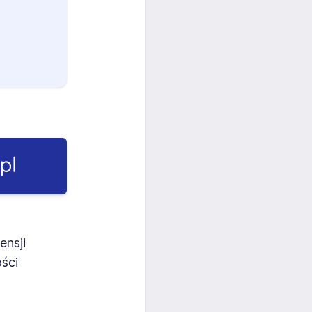
ensji
ości