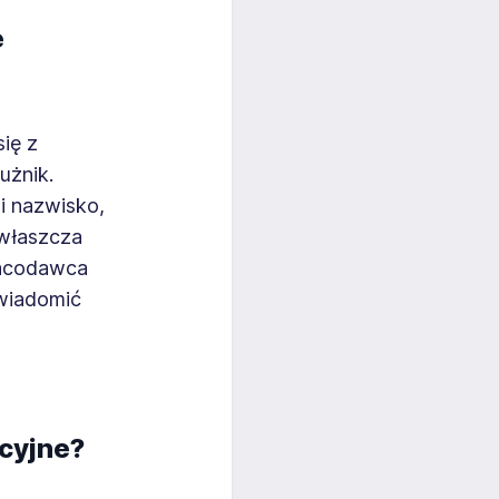
e
ię z
użnik.
i nazwisko,
zwłaszcza
racodawca
owiadomić
acyjne?