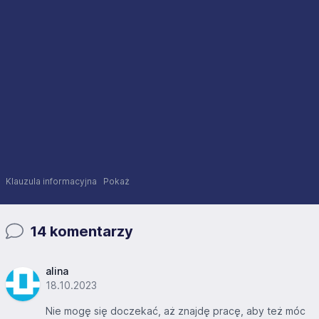
Klauzula informacyjna
Pokaż
14 komentarzy
alina
18.10.2023
Nie mogę się doczekać, aż znajdę pracę, aby też móc