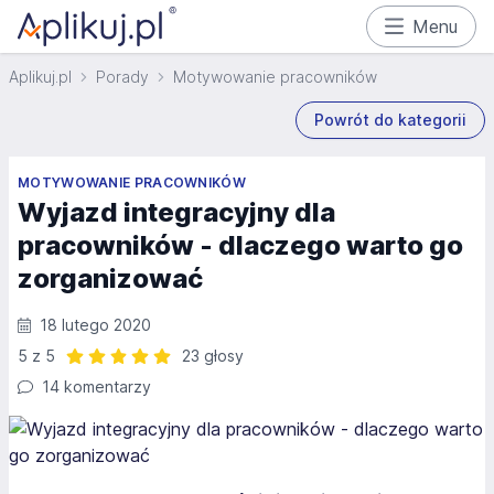
Menu
Aplikuj.pl
Porady
Motywowanie pracowników
Powrót do kategorii
MOTYWOWANIE PRACOWNIKÓW
Wyjazd integracyjny dla
pracowników - dlaczego warto go
zorganizować
18 lutego 2020
5 z 5
23 głosy
Ocena: 5 z 5 | 23 głosy
14 komentarzy