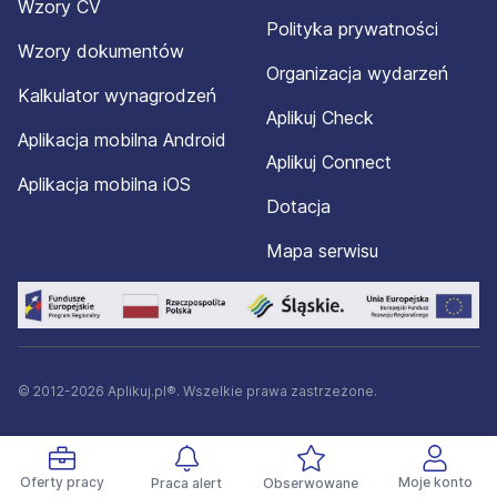
Wzory CV
Polityka prywatności
Wzory dokumentów
Organizacja wydarzeń
Kalkulator wynagrodzeń
Aplikuj Check
Aplikacja mobilna Android
Aplikuj Connect
Aplikacja mobilna iOS
Dotacja
Mapa serwisu
© 2012-2026 Aplikuj.pl®. Wszelkie prawa zastrzeżone.
Oferty pracy
Moje konto
Praca alert
Obserwowane