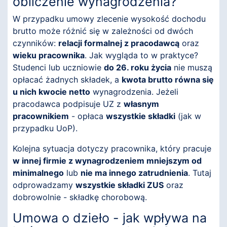
obliczenie wynagrodzenia?
W przypadku umowy zlecenie wysokość dochodu
brutto może różnić się w zależności od dwóch
czynników:
relacji formalnej z pracodawcą
oraz
wieku pracownika
. Jak wygląda to w praktyce?
Studenci lub uczniowie
do 26. roku życia
nie muszą
opłacać żadnych składek, a
kwota brutto równa się
u nich kwocie netto
wynagrodzenia. Jeżeli
pracodawca podpisuje UZ z
własnym
pracownikiem
- opłaca
wszystkie składki
(jak w
przypadku UoP).
Kolejna sytuacja dotyczy pracownika, który pracuje
w innej firmie z wynagrodzeniem mniejszym od
minimalnego
lub
nie ma innego zatrudnienia
. Tutaj
odprowadzamy
wszystkie składki ZUS
oraz
dobrowolnie - składkę chorobową.
Umowa o dzieło - jak wpływa na