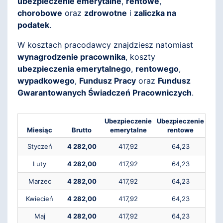
ubezpieczenie emerytalne
,
rentowe
,
chorobowe
oraz
zdrowotne
i
zaliczka na
podatek
.
W kosztach pracodawcy znajdziesz natomiast
wynagrodzenie pracownika
, koszty
ubezpieczenia emerytalnego
,
rentowego
,
wypadkowego
,
Fundusz Pracy
oraz
Fundusz
Gwarantowanych Świadczeń Pracowniczych
.
Ubezpieczenie
Ubezpieczenie
Ube
Miesiąc
Brutto
emerytalne
rentowe
ch
Styczeń
4 282,00
417,92
64,23
Luty
4 282,00
417,92
64,23
Marzec
4 282,00
417,92
64,23
Kwiecień
4 282,00
417,92
64,23
Maj
4 282,00
417,92
64,23