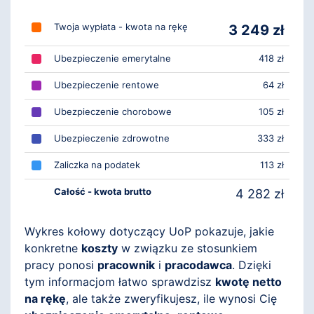
Twoja wypłata - kwota na rękę
3 249 zł
Ubezpieczenie emerytalne
418 zł
Ubezpieczenie rentowe
64 zł
Ubezpieczenie chorobowe
105 zł
Ubezpieczenie zdrowotne
333 zł
Zaliczka na podatek
113 zł
Całość - kwota brutto
4 282 zł
Wykres kołowy dotyczący UoP pokazuje, jakie
konkretne
koszty
w związku ze stosunkiem
pracy ponosi
pracownik
i
pracodawca
. Dzięki
tym informacjom łatwo sprawdzisz
kwotę netto
na rękę
, ale także zweryfikujesz, ile wynosi Cię