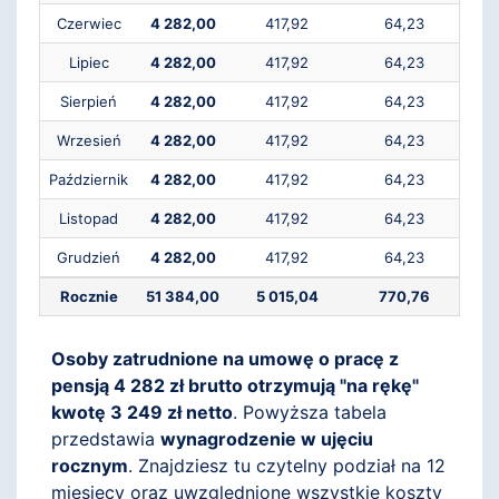
Czerwiec
4 282,00
417,92
64,23
Lipiec
4 282,00
417,92
64,23
Sierpień
4 282,00
417,92
64,23
Wrzesień
4 282,00
417,92
64,23
Październik
4 282,00
417,92
64,23
Listopad
4 282,00
417,92
64,23
Grudzień
4 282,00
417,92
64,23
Rocznie
51 384,00
5 015,04
770,76
1
Osoby zatrudnione na umowę o pracę z
pensją 4 282 zł brutto otrzymują "na rękę"
kwotę 3 249 zł netto
. Powyższa tabela
przedstawia
wynagrodzenie w ujęciu
rocznym
. Znajdziesz tu czytelny podział na 12
miesięcy oraz uwzględnione wszystkie koszty