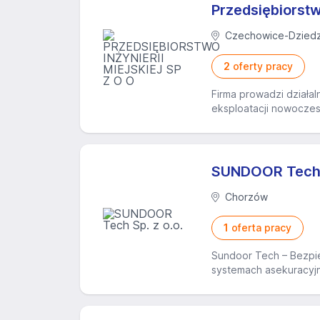
Przedsiębiorstwo
Czechowice-Dziedz
2
oferty pracy
Firma prowadzi działa
eksploatacji nowoczes
SUNDOOR Tech s
Chorzów
1
oferta pracy
Sundoor Tech – Bezpie
systemach asekuracyjn