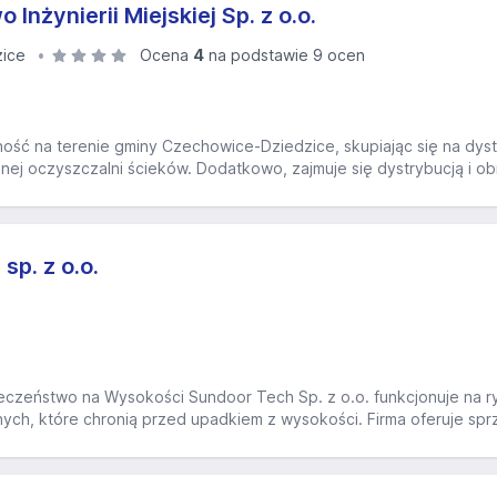
 Inżynierii Miejskiej Sp. z o.o.
ice
Ocena
4
na podstawie 9 ocen
lność na terenie gminy Czechowice-Dziedzice, skupiając się na dys
nej oczyszczalni ścieków. Dodatkowo, zajmuje się dystrybucją i ob
p. z o.o.
czeństwo na Wysokości Sundoor Tech Sp. z o.o. funkcjonuje na ry
ych, które chronią przed upadkiem z wysokości. Firma oferuje sprz