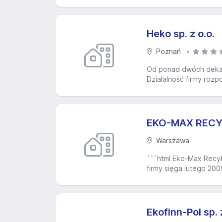
Heko sp. z o.o.
Poznań
Od ponad dwóch dekad
Działalność firmy rozp
EKO-MAX RECYKL
Warszawa
```html Eko-Max Recyk
firmy sięga lutego 200
Ekofinn-Pol sp. 