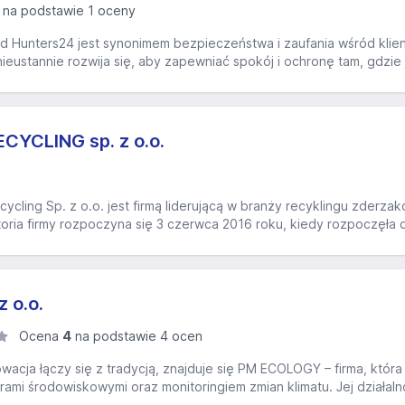
na podstawie 1 oceny
 Hunters24 jest synonimem bezpieczeństwa i zaufania wśród klien
ieustannie rozwija się, aby zapewniać spokój i ochronę tam, gdzie je
YCLING sp. z o.o.
cycling Sp. z o.o. jest firmą liderującą w branży recyklingu zder
oria firmy rozpoczyna się 3 czerwca 2016 roku, kiedy rozpoczęła dz
z o.o.
Ocena
4
na podstawie 4 ocen
wacja łączy się z tradycją, znajduje się PM ECOLOGY – firma, któr
mi środowiskowymi oraz monitoringiem zmian klimatu. Jej działalnoś