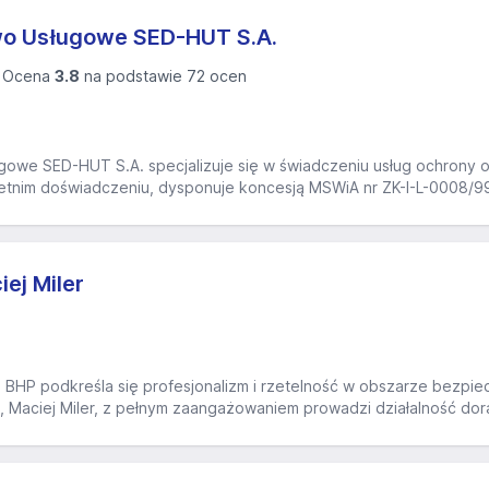
wo Usługowe SED-HUT S.A.
Ocena
3.8
na podstawie 72 ocen
owe SED-HUT S.A. specjalizuje się w świadczeniu usług ochrony os
letnim doświadczeniu, dysponuje koncesją MSWiA nr ZK-I-L-0008/99,
ej Miler
 BHP podkreśla się profesjonalizm i rzetelność w obszarze bezpie
, Maciej Miler, z pełnym zaangażowaniem prowadzi działalność dora