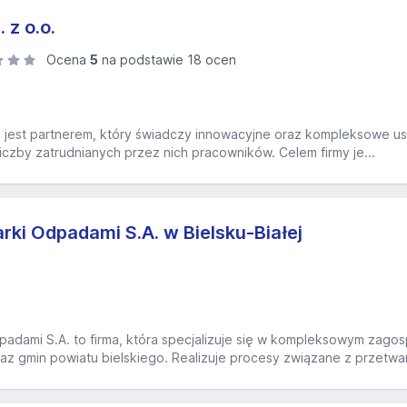
 z o.o.
Ocena
5
na podstawie 18 ocen
. jest partnerem, który świadczy innowacyjne oraz kompleksowe usł
liczby zatrudnianych przez nich pracowników. Celem firmy je...
ki Odpadami S.A. w Bielsku-Białej
padami S.A. to firma, która specjalizuje się w kompleksowym z
oraz gmin powiatu bielskiego. Realizuje procesy związane z przetwa