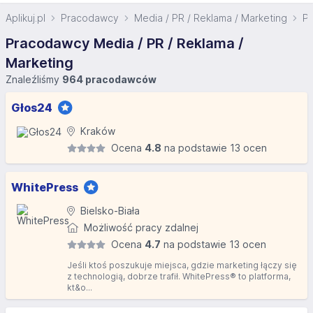
Aplikuj.pl
Pracodawcy
Media / PR / Reklama / Marketing
Pr
Pracodawcy Media / PR / Reklama /
Marketing
Znaleźliśmy
964 pracodawców
Głos24
Kraków
Ocena
4.8
na podstawie 13 ocen
WhitePress
Bielsko-Biała
Możliwość pracy zdalnej
Ocena
4.7
na podstawie 13 ocen
Jeśli ktoś poszukuje miejsca, gdzie marketing łączy się
z technologią, dobrze trafił. WhitePress® to platforma,
kt&o...