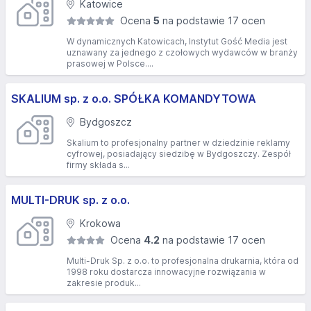
Katowice
Ocena
5
na podstawie 17 ocen
W dynamicznych Katowicach, Instytut Gość Media jest
uznawany za jednego z czołowych wydawców w branży
prasowej w Polsce....
SKALIUM sp. z o.o. SPÓŁKA KOMANDYTOWA
Bydgoszcz
Skalium to profesjonalny partner w dziedzinie reklamy
cyfrowej, posiadający siedzibę w Bydgoszczy. Zespół
firmy składa s...
MULTI-DRUK sp. z o.o.
Krokowa
Ocena
4.2
na podstawie 17 ocen
Multi-Druk Sp. z o.o. to profesjonalna drukarnia, która od
1998 roku dostarcza innowacyjne rozwiązania w
zakresie produk...