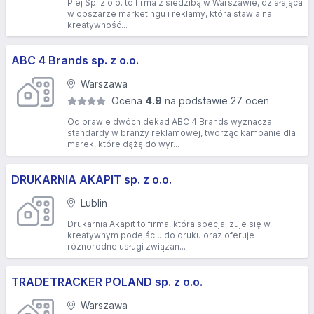
Plej Sp. z o.o. to firma z siedzibą w Warszawie, działająca
w obszarze marketingu i reklamy, która stawia na
kreatywność...
ABC 4 Brands sp. z o.o.
Warszawa
Ocena
4.9
na podstawie 27 ocen
Od prawie dwóch dekad ABC 4 Brands wyznacza
standardy w branży reklamowej, tworząc kampanie dla
marek, które dążą do wyr...
DRUKARNIA AKAPIT sp. z o.o.
Lublin
Drukarnia Akapit to firma, która specjalizuje się w
kreatywnym podejściu do druku oraz oferuje
różnorodne usługi związan...
TRADETRACKER POLAND sp. z o.o.
Warszawa