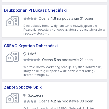
Drukpoznan.Pl Łukasz Chęciński
Ocena
4.6
na podstawie 31 ocen
Dwa dekady temu, w dynamicznie rozwijającym się
Poznaniu, powstała koncepcja, która przekształciła się w
rzeczywistość –...
CREVO Krystian Dobrzański
Łódź
Ocena
5
na podstawie 21 ocen
W firmie Crevo Marketing pracuje Krystian Dobrzański,
który pełni rolę eksperta w dziedzinie marketingu
internetowego. S...
Zapol Sobczyk Sp.k.
Szczecin
Ocena
4.2
na podstawie 30 ocen
Od ponad trzech dekad ZAPOL Sobczyk Sp.k. jest