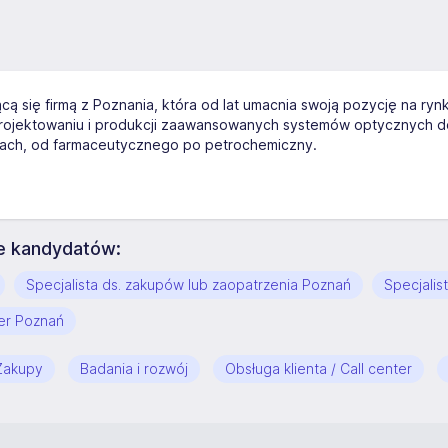
cą się firmą z Poznania, która od lat umacnia swoją pozycję na ryn
w projektowaniu i produkcji zaawansowanych systemów optycznych
rach, od farmaceutycznego po petrochemiczny.
uje kandydatów:
Specjalista ds. zakupów lub zaopatrzenia Poznań
Specjalis
ier Poznań
Zakupy
Badania i rozwój
Obsługa klienta / Call center