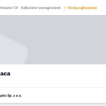
Kreator CV
Kalkulator wynagrodzeń
Dodaj ogłoszenie
raca
ptic Sp. z o.o.