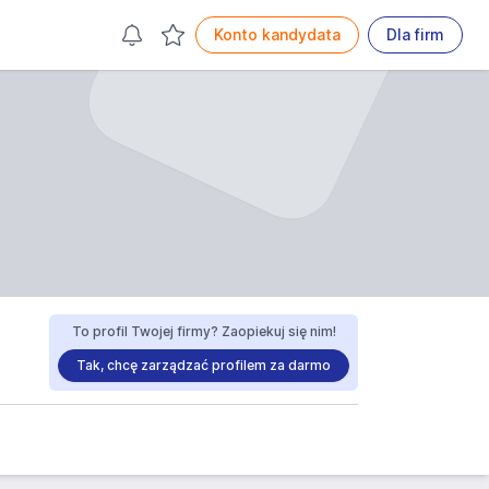
Konto kandydata
Dla firm
To profil Twojej firmy? Zaopiekuj się nim!
Tak, chcę zarządzać profilem za darmo