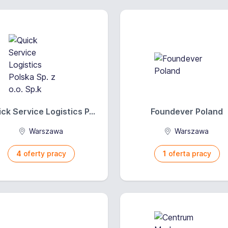
to: od 4 000 PLN
 + premia 20%;
ie nie mniejsze niż wynagrodzenie minimalne;
ia: Czasowy ze stawką miesięczną
ck Service Logistics P...
Foundever Poland
Warszawa
Warszawa
4
oferty pracy
1
oferta pracy