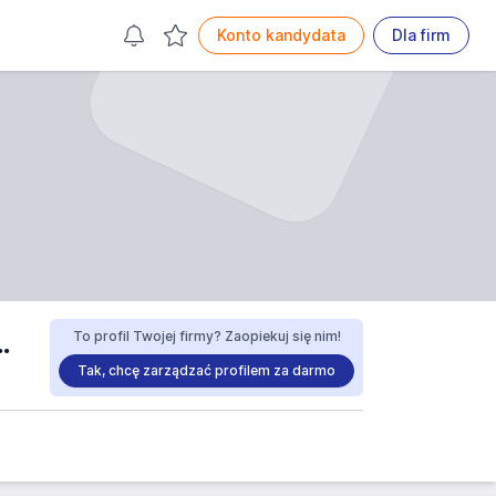
Konto kandydata
Dla firm
NY NR 7 W WARSZAWIE praca
To profil Twojej firmy? Zaopiekuj się nim!
Tak, chcę zarządzać profilem za darmo