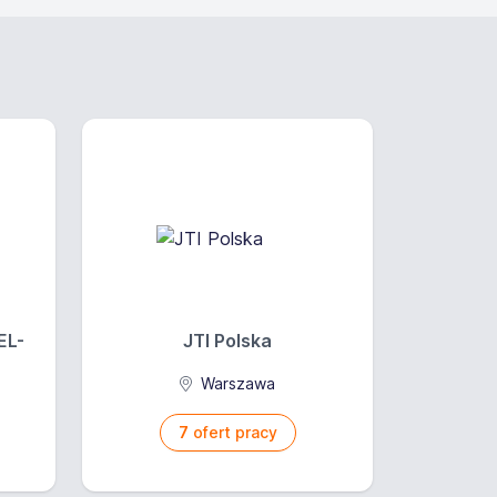
 zaawansowany
najomość języka polskiego w stopniu
EL-
JTI Polska
Warszawa
7
ofert pracy