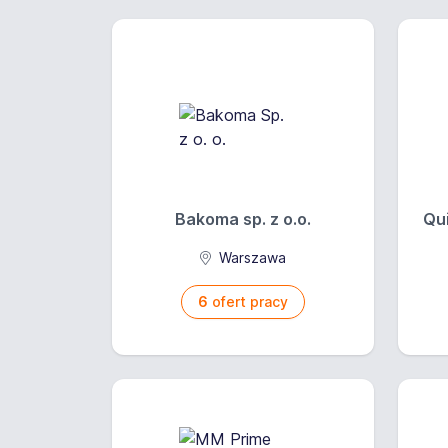
Oferujemy
Wynagrodzenie brut
Opis wynagrodzenia:
+ dodatek stażowy;
W sumie wynagrodzen
System wynagrodzen
Bakoma sp. z o.o.
Qui
Warszawa
6
ofert pracy