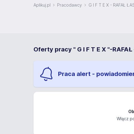
Aplikuj.pl
Pracodawcy
G I F T E X - RAFAŁ ŁA
Oferty pracy " G I F T E X "-RAFA
Praca alert - powiadomie
Ob
Włącz po