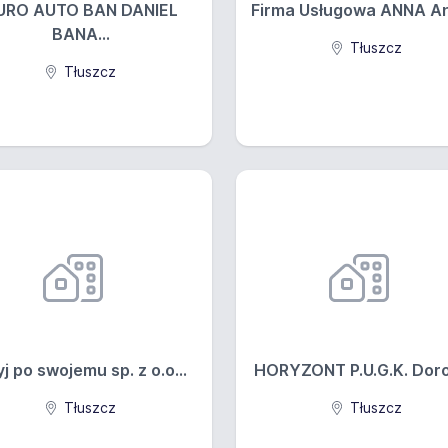
URO AUTO BAN DANIEL
Firma Usługowa ANNA An
BANA...
Tłuszcz
Tłuszcz
j po swojemu sp. z o.o...
HORYZONT P.U.G.K. Dorot
Tłuszcz
Tłuszcz