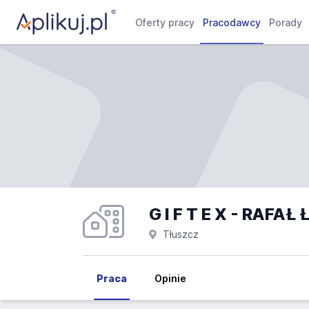
Oferty pracy
Pracodawcy
Porady
G I F T E X - RAFAŁ
Tłuszcz
Praca
Opinie