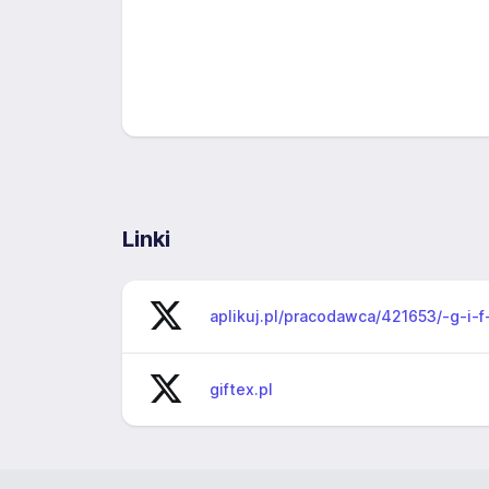
Linki
aplikuj.pl/pracodawca/421653/-g-i-f
giftex.pl