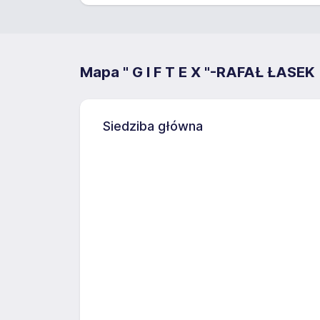
Mapa " G I F T E X "-RAFAŁ ŁASEK
Siedziba główna