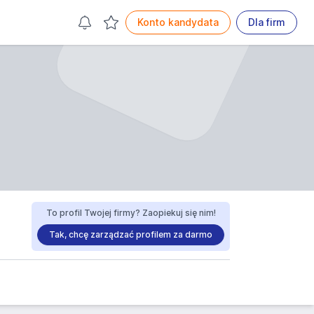
Konto kandydata
Dla firm
To profil Twojej firmy? Zaopiekuj się nim!
Tak, chcę zarządzać profilem za darmo