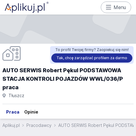
Menu
To profil Twojej firmy? Zaopiekuj się nim!
Tak, chcę zarządzać profilem za darmo
AUTO SERWIS Robert Pękul PODSTAWOWA
STACJA KONTROLI POJAZDÓW WWL/036/P
praca
Tłuszcz
Praca
Opinie
Aplikuj.pl
Pracodawcy
AUTO SERWIS Robert Pękul PODST