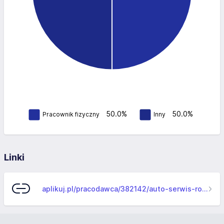
50.0%
50.0%
Pracownik fizyczny
Inny
Linki
aplikuj.pl/pracodawca/382142/auto-serwis-robert-pekul-podstawowa-stacja-kontroli-pojazdow-wwl-036-p