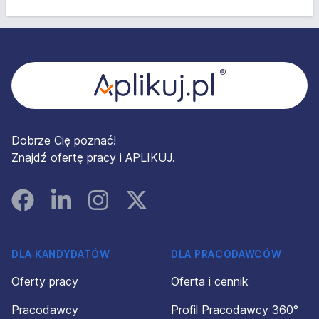
Stopka
Dobrze Cię poznać!
Znajdź ofertę pracy i APLIKUJ.
Facebook
Linked In
Instagram
Instagram
DLA KANDYDATÓW
DLA PRACODAWCÓW
Oferty pracy
Oferta i cennik
Pracodawcy
Profil Pracodawcy 360°