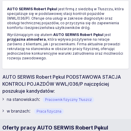
AUTO SERWIS Robert Pękul
jest firmą z siedzibą w Tłuszczu, która
specjalizuje się w podstawowej stacji kontroli pojazdów
(WWL/036/P). Oferuje ona usługi w zakresie diagnostyki oraz
obsługi technicznej pojazdów, co przyczynia się do zapewnienia
komfortu i bezpieczeństwa użytkowników dróg.
Wyróżniającym się atutem
AUTO SERWIS Robert Pękul
jest
przyjazna atmosfera
, która wpływa pozytywnie na relacje
zarówno z klientami, jak i pracownikami. Firma aktualnie prowadzi
rekrutację na stanowiska w obszarze pracy fizycznej, oferując
jednocześnie konkurencyjne warunki zatrudnienia oraz możliwości
rozwoju zawodowego.
AUTO SERWIS Robert Pękul PODSTAWOWA STACJA
KONTROLI POJAZDÓW WWL/036/P najczęściej
poszukuje kandydatów:
:
na stanowiskach
Pracownik fizyczny Tłuszcz
:
w branżach
Praca fizyczna
Oferty pracy AUTO SERWIS Robert Pękul