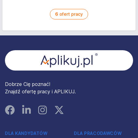
6
ofert pracy
Stopka
Dobrze Cię poznać!
Znajdź ofertę pracy i APLIKUJ.
Facebook
Linked In
Instagram
Instagram
DLA KANDYDATÓW
DLA PRACODAWCÓW