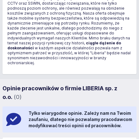
CCTV oraz SSWIN, dostarczając rozwiązania, które nie tylko
podnoszą poziom ochrony, ale również pozwalają na obniżenie
kosztów związanych z ochroną fizyczną. Nasza oferta obejmuje
także mobilne systemy bezpieczeństwa, które są odpowiedzią na
dynamicznie zmieniające się potrzeby rynku. Rozumiemy, że
każde zlecenie jest unikalne, dlatego podchodzimy do niego z
pełnym zaangażowaniem, oferując usługi dopasowane do
indywidualnych wymagań naszych Klientów. Mimo braku danych na
temat naszej pozycji rynkowej czy historii,
ciągłe dążenie do
doskonałości
w każdym aspekcie działalności pozwala nam z
optymizmem patrzeć w przyszłość, w której "Liberia" będzie nadal
synonimem niezawodności i innowacyjności w branży
ochroniarskiej.
Opinie pracowników o firmie LIBERIA sp. z
o.o.
(0)
Tylko wiarygodne opinie. Zależy nam na Twoim
zaufaniu, dlatego nie pozwalamy pracodawcom
modyfikować treści opinii od pracowników.