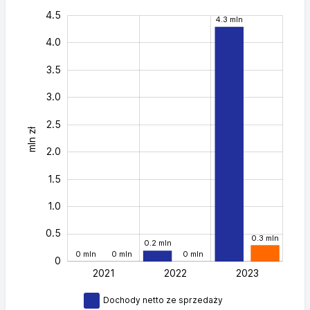
-0.5
-1.0
5.0
4.5
4.3 mln
4.0
3.5
3.0
2.5
mln zł
0.5
2.0
1.5
1.0
0.5
0.3 mln
0.2 mln
0 mln
0 mln
0 mln
0
2021
2022
L
2023
Dochody netto ze sprzedaży