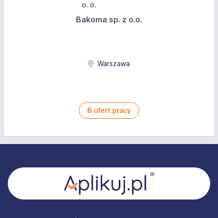
Bakoma sp. z o.o.
Warszawa
6
ofert pracy
Stopka