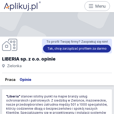
Menu
To profil Twojej firmy? Zaopiekuj się nim!
Tak, chcę zarządzać profilem za darmo
LIBERIA sp. z o.o. opinie
Zielonka
Praca
Opinie
"Liberia"
stanowi istotny punkt na mapie branży usług
ochroniarskich i patrolowych. Z siedzibą w Zielonce, mazowieckie,
nasze przedsiębiorstwo zatrudnia między 501 a 1000 specjalistów,
którzy codziennie dbają o bezpieczeństwo i spokój naszych
Klientów. Specjalizujemy się w projektowaniu i instalacji systemów