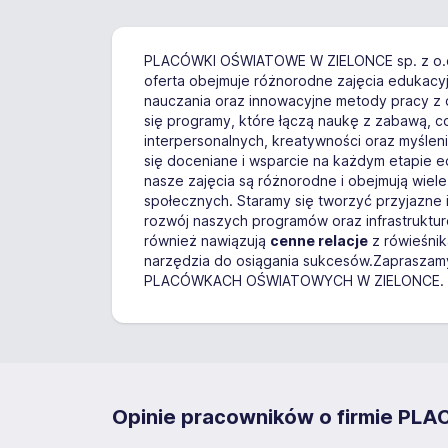
PLACÓWKI OŚWIATOWE W ZIELONCE sp. z o.o. 
oferta obejmuje różnorodne zajęcia edukacy
nauczania oraz innowacyjne metody pracy z 
się programy, które łączą naukę z zabawą, c
interpersonalnych, kreatywności oraz myśle
się doceniane i wsparcie na każdym etapie e
nasze zajęcia są różnorodne i obejmują wiele 
społecznych. Staramy się tworzyć przyjazne 
rozwój naszych programów oraz infrastruktu
również nawiązują
cenne relacje
z rówieśnik
narzędzia do osiągania sukcesów.Zapraszamy
PLACÓWKACH OŚWIATOWYCH W ZIELONCE. Naszym
Opinie pracowników o firmie PL