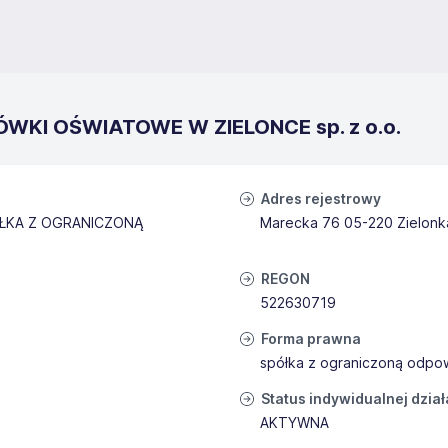
ÓWKI OŚWIATOWE W ZIELONCE sp. z o.o.
Adres rejestrowy
ŁKA Z OGRANICZONĄ
Marecka 76 05-220 Zielonk
REGON
522630719
Forma prawna
spółka z ograniczoną odpow
Status indywidualnej dzia
AKTYWNA