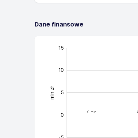
Dane finansowe
-10
-15
20
-4
-6
-2
2
15
10
mln zł
14
5
0 mln
0
-5