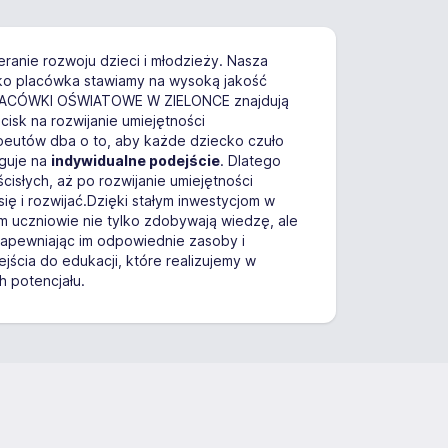
eranie rozwoju dzieci i młodzieży. Nasza
ako placówka stawiamy na wysoką jakość
e PLACÓWKI OŚWIATOWE W ZIELONCE znajdują
cisk na rozwijanie umiejętności
peutów dba o to, aby każde dziecko czuło
uguje na
indywidualne podejście
. Dlatego
cisłych, aż po rozwijanie umiejętności
ę i rozwijać.Dzięki stałym inwestycjom w
 uczniowie nie tylko zdobywają wiedzę, ale
 zapewniając im odpowiednie zasoby i
ścia do edukacji, które realizujemy w
 potencjału.