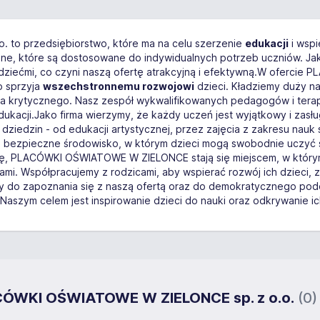
to przedsiębiorstwo, które ma na celu szerzenie
edukacji
i wspi
jne, które są dostosowane do indywidualnych potrzeb uczniów. J
dziećmi, co czyni naszą ofertę atrakcyjną i efektywną.W oferci
o sprzyja
wszechstronnemu rozwojowi
dzieci. Kładziemy duży na
nia krytycznego. Nasz zespół wykwalifikowanych pedagogów i tera
dukacji.Jako firma wierzymy, że każdy uczeń jest wyjątkowy i zasł
dziedzin - od edukacji artystycznej, przez zajęcia z zakresu nauk ś
i bezpieczne środowisko, w którym dzieci mogą swobodnie uczyć si
rę, PLACÓWKI OŚWIATOWE W ZIELONCE stają się miejscem, w którym
ami. Współpracujemy z rodzicami, aby wspierać rozwój ich dzieci,
 do zapoznania się z naszą ofertą oraz do demokratycznego podej
 celem jest inspirowanie dzieci do nauki oraz odkrywanie ich
ACÓWKI OŚWIATOWE W ZIELONCE sp. z o.o.
(0)