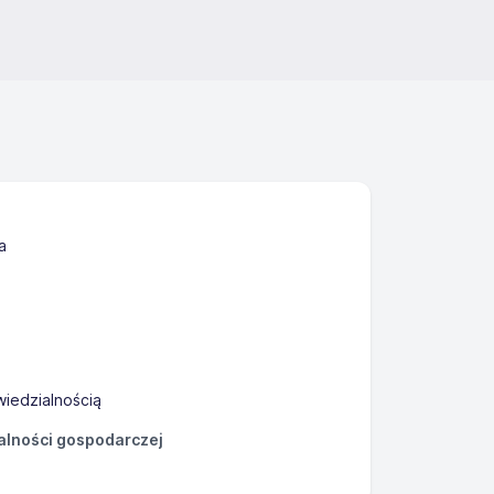
a
iedzialnością
łalności gospodarczej