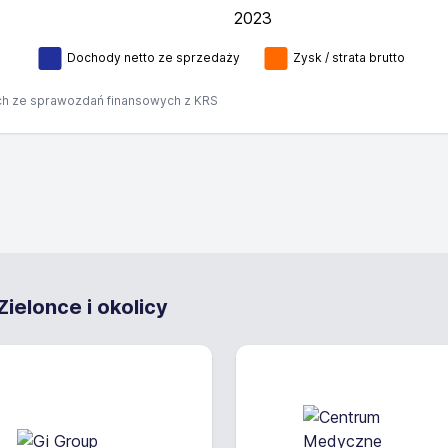
2023
L
Dochody netto ze sprzedaży
Zysk / strata brutto
h ze sprawozdań finansowych z KRS
ielonce i okolicy