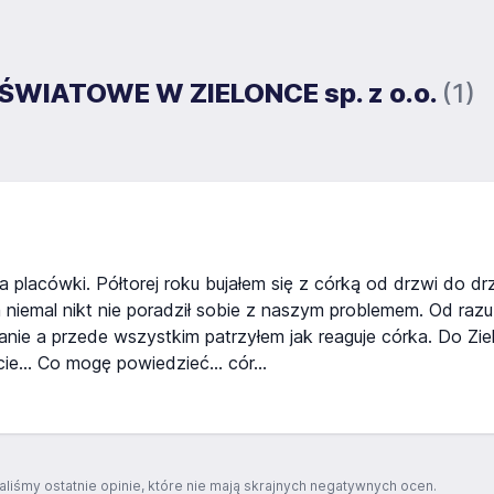
OŚWIATOWE W ZIELONCE sp. z o.o.
(1)
a placówki. Półtorej roku bujałem się z córką od drzwi do d
ym niemal nikt nie poradził sobie z naszym problemem. Od ra
nie a przede wszystkim patrzyłem jak reaguje córka. Do Ziel
cie... Co mogę powiedzieć... cór...
aliśmy ostatnie opinie, które nie mają skrajnych negatywnych ocen.