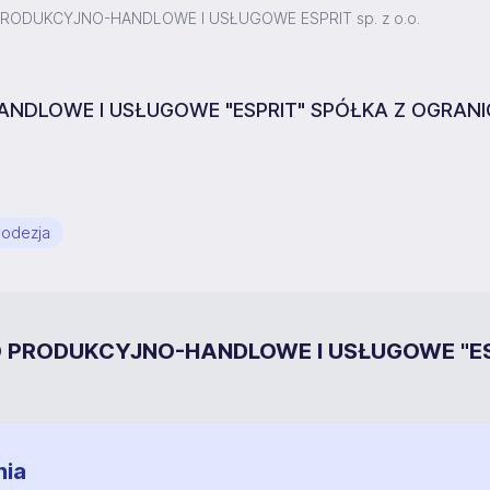
RODUKCYJNO-HANDLOWE I USŁUGOWE ESPRIT sp. z o.o.
NDLOWE I USŁUGOWE "ESPRIT" SPÓŁKA Z OGRAN
eodezja
WO PRODUKCYJNO-HANDLOWE I USŁUGOWE "E
nia