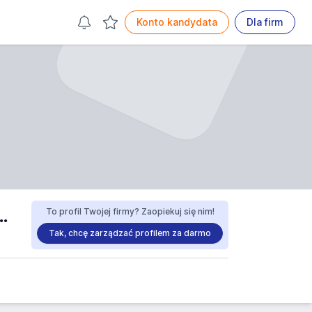
Konto kandydata
Dla firm
-HANDLOWE I USŁUGOWE ESPRIT sp. z o.o. praca
To profil Twojej firmy? Zaopiekuj się nim!
Tak, chcę zarządzać profilem za darmo