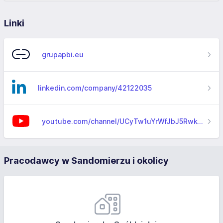
Linki
grupapbi.eu
linkedin.com/company/42122035
youtube.com/channel/UCyTw1uYrWfJbJ5Rwk42C6SA
Pracodawcy w Sandomierzu i okolicy