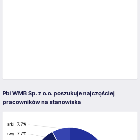
Pbi WMB Sp. z o.o. poszukuje najczęściej
pracowników na stanowiska
koparki: 7.7%
budowy: 7.7%