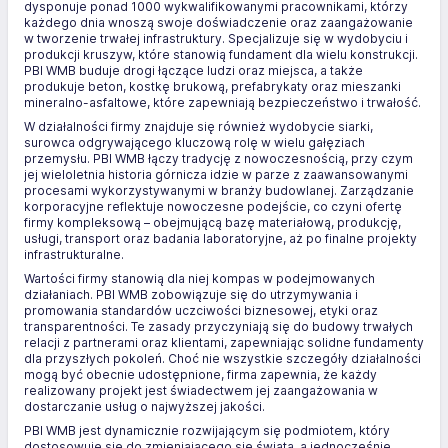
dysponuje ponad 1000 wykwalifikowanymi pracownikami, którzy
każdego dnia wnoszą swoje doświadczenie oraz zaangażowanie
w tworzenie trwałej infrastruktury. Specjalizuje się w wydobyciu i
produkcji kruszyw, które stanowią fundament dla wielu konstrukcji.
PBI WMB buduje drogi łączące ludzi oraz miejsca, a także
produkuje beton, kostkę brukową, prefabrykaty oraz mieszanki
mineralno-asfaltowe, które zapewniają bezpieczeństwo i trwałość.
W działalności firmy znajduje się również wydobycie siarki,
surowca odgrywającego kluczową rolę w wielu gałęziach
przemysłu. PBI WMB łączy tradycję z nowoczesnością, przy czym
jej wieloletnia historia górnicza idzie w parze z zaawansowanymi
procesami wykorzystywanymi w branży budowlanej. Zarządzanie
korporacyjne reflektuje nowoczesne podejście, co czyni ofertę
firmy kompleksową – obejmującą bazę materiałową, produkcję,
usługi, transport oraz badania laboratoryjne, aż po finalne projekty
infrastrukturalne.
Wartości firmy stanowią dla niej kompas w podejmowanych
działaniach. PBI WMB zobowiązuje się do utrzymywania i
promowania standardów uczciwości biznesowej, etyki oraz
transparentności. Te zasady przyczyniają się do budowy trwałych
relacji z partnerami oraz klientami, zapewniając solidne fundamenty
dla przyszłych pokoleń. Choć nie wszystkie szczegóły działalności
mogą być obecnie udostępnione, firma zapewnia, że każdy
realizowany projekt jest świadectwem jej zaangażowania w
dostarczanie usług o najwyższej jakości.
PBI WMB jest dynamicznie rozwijającym się podmiotem, który
dostosowuje się do zmieniającego się świata, a jednocześnie