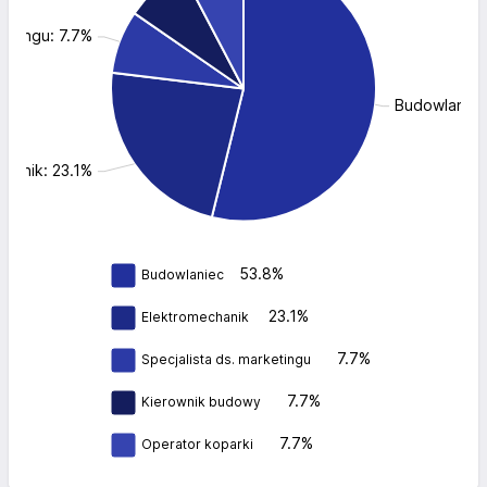
ketingu: 7.7%
Budowlaniec
chanik: 23.1%
53.8%
Budowlaniec
23.1%
Elektromechanik
7.7%
Specjalista ds. marketingu
7.7%
Kierownik budowy
7.7%
Operator koparki