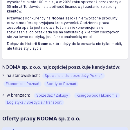
wysokości około 100 mln zł, a w 2023 roku sprzedaż przekroczyła
55 mln zł. To dowód na stabilność finansową i zaufanie ze strony
klientów.
Przewagą konkurencyjną
Nooma
są lokalnie tworzone produkty
oraz atmosfera sprzyjająca kreatywności. Codzienna praca
zespołu oparta jest na otwartości na niekonwencjonalne
rozwiązania, co przekłada się na satysfakcję klientów cieszących
się zarówno estetyką, jak i funkcjonalnością mebli.
Dołącz do historii
Nooma
, która dąży do kreowania nie tylko mebli,
ale także stylu życia.
NOOMA sp. z o.o. najczęściej poszukuje kandydatów:
:
na stanowiskach
Specjalista ds. sprzedaży Poznań
Ekonomista Poznań
Spedytor Poznań
:
w branżach
Sprzedaż / Zakupy
Księgowość / Ekonomia
Logistyka / Spedycja / Transport
Oferty pracy NOOMA sp. z o.o.