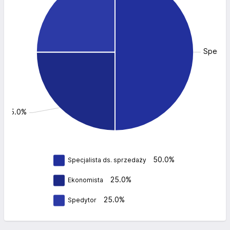
Specjal
a: 25.0%
50.0%
Specjalista ds. sprzedaży
25.0%
Ekonomista
25.0%
Spedytor