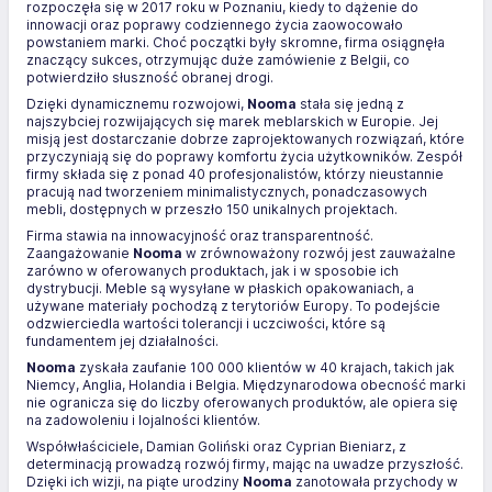
rozpoczęła się w 2017 roku w Poznaniu, kiedy to dążenie do
innowacji oraz poprawy codziennego życia zaowocowało
powstaniem marki. Choć początki były skromne, firma osiągnęła
znaczący sukces, otrzymując duże zamówienie z Belgii, co
potwierdziło słuszność obranej drogi.
Dzięki dynamicznemu rozwojowi,
Nooma
stała się jedną z
najszybciej rozwijających się marek meblarskich w Europie. Jej
misją jest dostarczanie dobrze zaprojektowanych rozwiązań, które
przyczyniają się do poprawy komfortu życia użytkowników. Zespół
firmy składa się z ponad 40 profesjonalistów, którzy nieustannie
pracują nad tworzeniem minimalistycznych, ponadczasowych
mebli, dostępnych w przeszło 150 unikalnych projektach.
Firma stawia na innowacyjność oraz transparentność.
Zaangażowanie
Nooma
w zrównoważony rozwój jest zauważalne
zarówno w oferowanych produktach, jak i w sposobie ich
dystrybucji. Meble są wysyłane w płaskich opakowaniach, a
używane materiały pochodzą z terytoriów Europy. To podejście
odzwierciedla wartości tolerancji i uczciwości, które są
fundamentem jej działalności.
Nooma
zyskała zaufanie 100 000 klientów w 40 krajach, takich jak
Niemcy, Anglia, Holandia i Belgia. Międzynarodowa obecność marki
nie ogranicza się do liczby oferowanych produktów, ale opiera się
na zadowoleniu i lojalności klientów.
Współwłaściciele, Damian Goliński oraz Cyprian Bieniarz, z
determinacją prowadzą rozwój firmy, mając na uwadze przyszłość.
Dzięki ich wizji, na piąte urodziny
Nooma
zanotowała przychody w