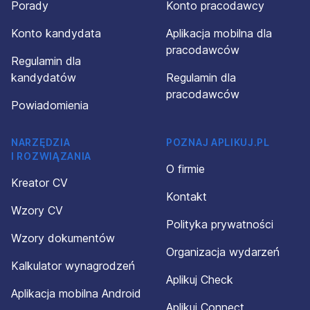
Porady
Konto pracodawcy
Konto kandydata
Aplikacja mobilna dla
pracodawców
Regulamin dla
kandydatów
Regulamin dla
pracodawców
Powiadomienia
NARZĘDZIA
POZNAJ APLIKUJ.PL
I ROZWIĄZANIA
O firmie
Kreator CV
Kontakt
Wzory CV
Polityka prywatności
Wzory dokumentów
Organizacja wydarzeń
Kalkulator wynagrodzeń
Aplikuj Check
Aplikacja mobilna Android
Aplikuj Connect