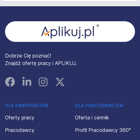
Stopka
Dobrze Cię poznać!
Znajdź ofertę pracy i APLIKUJ.
Facebook
Linked In
Instagram
Instagram
DLA KANDYDATÓW
DLA PRACODAWCÓW
Oferty pracy
Oferta i cennik
Pracodawcy
Profil Pracodawcy 360°