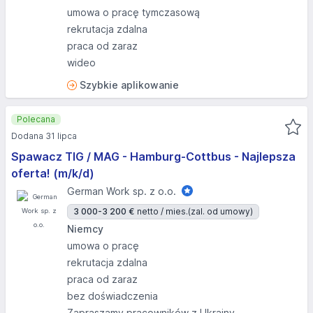
umowa o pracę tymczasową
rekrutacja zdalna
praca od zaraz
wideo
Szybkie aplikowanie
Polecana
Dodana 31 lipca
Spawacz TIG / MAG - Hamburg-Cottbus - Najlepsza
oferta! (m/k/d)
German Work sp. z o.o.
3 000-3 200 €
netto / mies.
(zal. od umowy)
Niemcy
umowa o pracę
rekrutacja zdalna
praca od zaraz
bez doświadczenia
Zapraszamy pracowników z Ukrainy