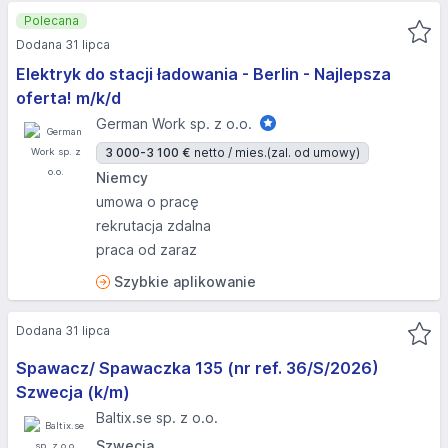
Polecana
Dodana 31 lipca
Elektryk do stacji ładowania - Berlin - Najlepsza
oferta! m/k/d
German Work sp. z o.o.
3 000-3 100 €
netto / mies.
(zal. od umowy)
Niemcy
umowa o pracę
rekrutacja zdalna
praca od zaraz
Szybkie aplikowanie
Dodana 31 lipca
Spawacz/ Spawaczka 135 (nr ref. 36/S/2026)
Szwecja (k/m)
Baltix.se sp. z o.o.
Szwecja