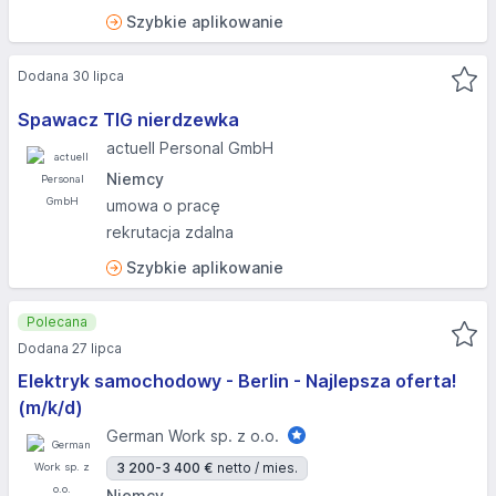
Szybkie aplikowanie
Dodana 30 lipca
Spawacz TIG nierdzewka
actuell Personal GmbH
Niemcy
umowa o pracę
rekrutacja zdalna
Szybkie aplikowanie
Polecana
Dodana 27 lipca
Elektryk samochodowy - Berlin - Najlepsza oferta!
(m/k/d)
German Work sp. z o.o.
3 200-3 400 €
netto / mies.
Niemcy