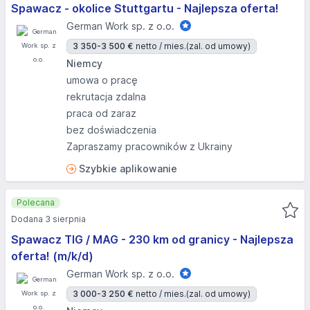
Spawacz - okolice Stuttgartu - Najlepsza oferta!
German Work sp. z o.o.
3 350-3 500 €
netto / mies.
(zal. od umowy)
Niemcy
umowa o pracę
rekrutacja zdalna
praca od zaraz
bez doświadczenia
Zapraszamy pracowników z Ukrainy
Szybkie aplikowanie
Polecana
Dodana 3 sierpnia
Spawacz TIG / MAG - 230 km od granicy - Najlepsza
oferta! (m/k/d)
German Work sp. z o.o.
3 000-3 250 €
netto / mies.
(zal. od umowy)