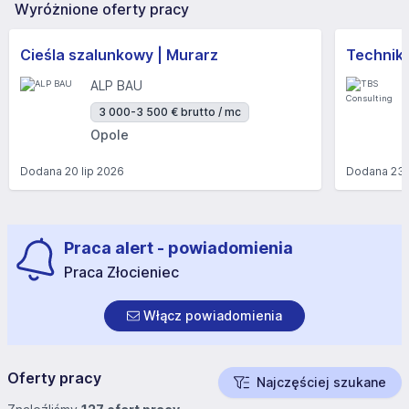
Wyróżnione oferty pracy
Cieśla szalunkowy | Murarz
Technik/I
ALP BAU
3 000-3 500 € brutto / mc
Opole
Dodana
20 lip 2026
Dodana
23 
Praca alert - powiadomienia
Praca Złocieniec
Włącz powiadomienia
Oferty pracy
Najczęściej szukane