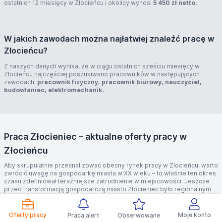
ostatnich 12 miesięcy w Złocieńcu i okolicy wynosi
5 450 zł netto.
W jakich zawodach można najłatwiej znaleźć pracę w
Złocieńcu?
Z naszych danych wynika, że w ciągu ostatnich sześciu miesięcy w
Złocieńcu najczęściej poszukiwano pracowników w następujących
zawodach:
pracownik fizyczny, pracownik biurowy, nauczyciel,
budowlaniec, elektromechanik.
Praca Złocieniec – aktualne oferty pracy w
Złocieńcu
Aby skrupulatnie przeanalizować obecny rynek pracy w Złocieńcu, warto
zwrócić uwagę na gospodarkę miasta w XX wieku – to właśnie ten okres
czasu zdefiniował teraźniejsze zatrudnienie w miejscowości. Jeszcze
przed transformacją gospodarczą miasto Złocieniec było regionalnym
ośrodkiem przemysłu. Miejscowość specjalizowała się w przemyśle
lekkim oraz ceramice budowlanej – potwierdzeń nie należy daleko
szukać, wystarczy zwrócić uwagę na fakt, iż w czasach rozwoju działało
Oferty pracy
Moje konto
Praca alert
Obserwowane
tu aż pięć zakładów ceramiki budowlanej . Na terenie miejscowości