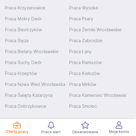
Praca Krzyżanowice
Praca Wysoka
Praca Mokry Dwór
Praca Psary
Praca Biestrzyków
Praca Żerniki Wrocławskie
Praca Ślęza
Praca Zabrodzie
Praca Bielany Wrocławskie
Praca Łany
Praca Suchy Dwór
Praca Ramiszów
Praca Krzeptów
Praca Kiełczów
Praca Nowa Wieś Wrocławska
Praca Mirków
Praca Święta Katarzyna
Praca Kamieniec Wrocławski
Praca Dobrzykowice
Praca Smolec
Oferty pracy w Wrocławiu - popularne
zawody
Oferty pracy
Moje konto
Praca alert
Obserwowane