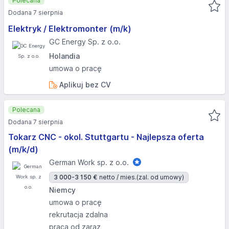
Polecana
Dodana 7 sierpnia
Elektryk / Elektromonter (m/k)
GC Energy Sp. z o.o.
Holandia
umowa o pracę
Aplikuj bez CV
Polecana
Dodana 7 sierpnia
Tokarz CNC - okol. Stuttgartu - Najlepsza oferta
(m/k/d)
German Work sp. z o.o.
3 000-3 150 €
netto / mies.
(zal. od umowy)
Niemcy
umowa o pracę
rekrutacja zdalna
praca od zaraz