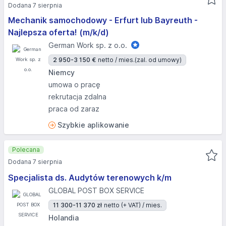
Dodana 7 sierpnia
Mechanik samochodowy - Erfurt lub Bayreuth -
Najlepsza oferta! (m/k/d)
German Work sp. z o.o.
2 950-3 150 €
netto / mies.
(zal. od umowy)
Niemcy
umowa o pracę
rekrutacja zdalna
praca od zaraz
Szybkie aplikowanie
Polecana
Dodana 7 sierpnia
Specjalista ds. Audytów terenowych k/m
GLOBAL POST BOX SERVICE
11 300-11 370 zł
netto (+ VAT) / mies.
Holandia