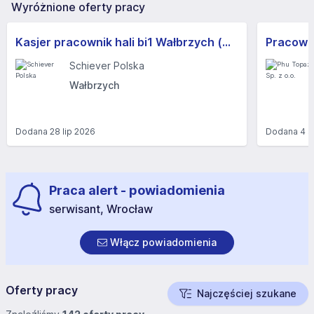
Wyróżnione oferty pracy
Kasjer pracownik hali bi1 Wałbrzych (m/k)
Pracowni
Schiever Polska
Wałbrzych
Dodana
28 lip 2026
Dodana
4 s
Praca alert - powiadomienia
serwisant, Wrocław
Włącz powiadomienia
Oferty pracy
Najczęściej szukane