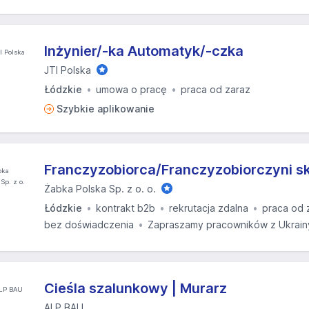
Inżynier/-ka Automatyk/-czka
JTI Polska
Łódzkie
umowa o pracę
praca od zaraz
Szybkie aplikowanie
Franczyzobiorca/Franczyzobiorczyni s
Żabka Polska Sp. z o. o.
Łódzkie
kontrakt b2b
rekrutacja zdalna
praca od 
bez doświadczenia
Zapraszamy pracowników z Ukrain
Cieśla szalunkowy | Murarz
ALP BAU