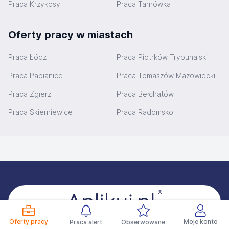
Praca Krzykosy
Praca Tarnówka
Oferty pracy w miastach
Praca Łódź
Praca Piotrków Trybunalski
Praca Pabianice
Praca Tomaszów Mazowiecki
Praca Zgierz
Praca Bełchatów
Praca Skierniewice
Praca Radomsko
Stopka
Oferty pracy
Moje konto
Praca alert
Obserwowane