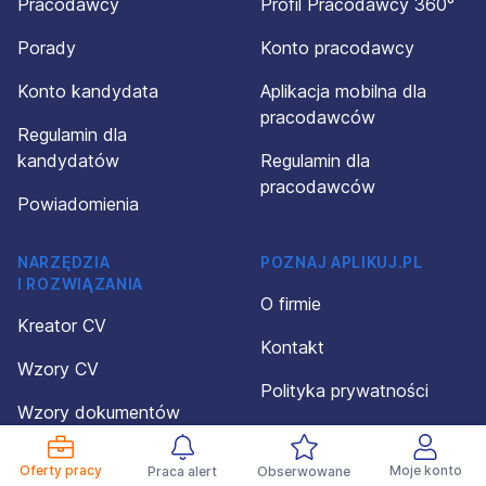
Pracodawcy
Profil Pracodawcy 360°
Porady
Konto pracodawcy
Konto kandydata
Aplikacja mobilna dla
pracodawców
Regulamin dla
kandydatów
Regulamin dla
pracodawców
Powiadomienia
NARZĘDZIA
POZNAJ APLIKUJ.PL
I ROZWIĄZANIA
O firmie
Kreator CV
Kontakt
Wzory CV
Polityka prywatności
Wzory dokumentów
Organizacja wydarzeń
Kalkulator wynagrodzeń
Oferty pracy
Moje konto
Praca alert
Obserwowane
Aplikuj Check