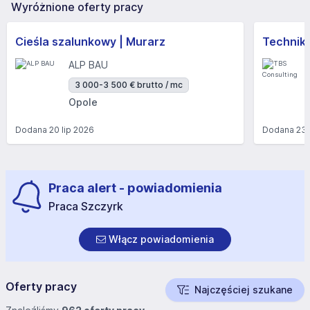
Wyróżnione oferty pracy
Cieśla szalunkowy | Murarz
Technik/I
ALP BAU
3 000-3 500 € brutto / mc
Opole
Dodana
20 lip 2026
Dodana
23 
Praca alert - powiadomienia
Praca Szczyrk
Włącz powiadomienia
Oferty pracy
Najczęściej szukane