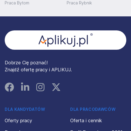
Praca Bytom
Praca Rybnik
Stopka
Dobrze Cię poznać!
Znajdź ofertę pracy i APLIKUJ.
Facebook
Linked In
Instagram
Instagram
DLA KANDYDATÓW
DLA PRACODAWCÓW
Oferty pracy
Oferta i cennik