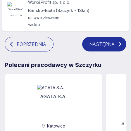
Work&Profit sp. z o.o.
Bielsko-Biała (Szczyrk - 13km)
umowa zlecenie
wideo
POPRZEDNIA
NASTĘPNA
Polecani pracodawcy w Szczyrku
AGATA S.A.
STOK
Katowice