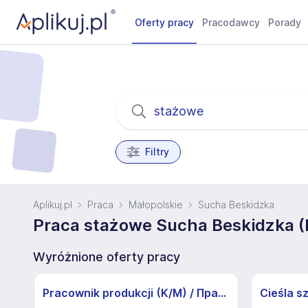
Oferty pracy
Pracodawcy
Porady
Filtry
Aplikuj.pl
Praca
Małopolskie
Sucha Beskidzka
Praca stażowe Sucha Beskidzka (
Wyróżnione oferty pracy
Pracownik produkcji (K/M) / Працівники продукції Huber-Suhner (K/M)
Cieśla s