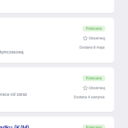
Polecana
Obserwuj
Dodana 6 maja
 tymczasową
Polecana
Obserwuj
praca od zaraz
Dodana 4 sierpnia
ządku (K/M)
Polecana