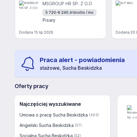
MSGROUP HR SP. Z O.O
5 720-6 240 zł brutto / mc
Pisary
Dodana
15 lip 2026
Dodana
20 
Praca alert - powiadomienia
stażowe, Sucha Beskidzka
Oferty pracy
Najczęściej wyszukiwane
Umowa o pracę Sucha Beskidzka
(493)
Angielski Sucha Beskidzka
(57)
Socjalna Sucha Beskidzka
(52)