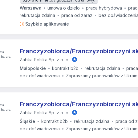
320-610 zł
netto / godz.
(zal. od umowy)
Warszawa
umowa o dzieło
praca hybrydowa
prac
rekrutacja zdalna
praca od zaraz
bez doświadczeni
Szybkie aplikowanie
Franczyzobiorca/Franczyzobiorczyni s
Żabka Polska Sp. z o. o.
Małopolskie
kontrakt b2b
rekrutacja zdalna
praca
bez doświadczenia
Zapraszamy pracowników z Ukrain
Franczyzobiorca/Franczyzobiorczyni s
Żabka Polska Sp. z o. o.
Śląskie
kontrakt b2b
rekrutacja zdalna
praca od z
bez doświadczenia
Zapraszamy pracowników z Ukrain