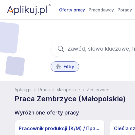
Oferty pracy
Pracodawcy
Porady
Filtry
Aplikuj.pl
Praca
Małopolskie
Zembrzyce
Praca Zembrzyce (Małopolskie)
Wyróżnione oferty pracy
Pracownik produkcji (K/M) / Працівники продукції Huber-Suhner (K/M)
Cieśla s