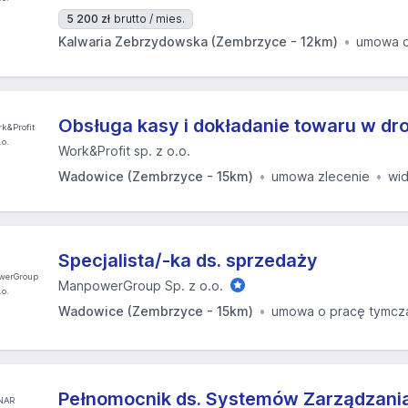
5 200 zł
brutto / mies.
Kalwaria Zebrzydowska (Zembrzyce - 12km)
umowa o
Obsługa kasy i dokładanie towaru w d
Work&Profit sp. z o.o.
Wadowice (Zembrzyce - 15km)
umowa zlecenie
wi
Specjalista/-ka ds. sprzedaży
ManpowerGroup Sp. z o.o.
Wadowice (Zembrzyce - 15km)
umowa o pracę tymc
Pełnomocnik ds. Systemów Zarządzania