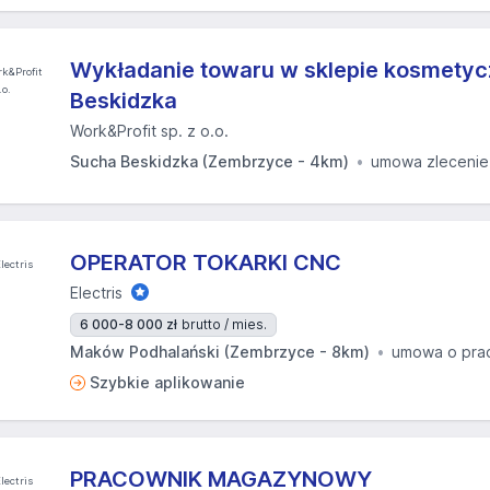
Wykładanie towaru w sklepie kosmety
Beskidzka
Work&Profit sp. z o.o.
Sucha Beskidzka (Zembrzyce - 4km)
umowa zlecenie
OPERATOR TOKARKI CNC
Electris
6 000-8 000 zł
brutto / mies.
Maków Podhalański (Zembrzyce - 8km)
umowa o pra
Szybkie aplikowanie
PRACOWNIK MAGAZYNOWY