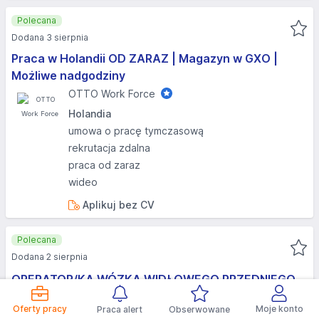
Polecana
Dodana 3 sierpnia
Praca w Holandii OD ZARAZ | Magazyn w GXO |
Możliwe nadgodziny
OTTO Work Force
Holandia
umowa o pracę tymczasową
rekrutacja zdalna
praca od zaraz
wideo
Aplikuj bez CV
Polecana
Dodana 2 sierpnia
OPERATOR/KA WÓZKA WIDŁOWEGO PRZEDNIEGO
E&A Agencja Zatrudnienia (nr KRAZ 385)
Oferty pracy
Moje konto
Praca alert
Obserwowane
Holandia