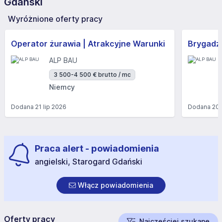
Gdański
Wyróżnione oferty pracy
Operator żurawia | Atrakcyjne Warunki
Brygadzi
ALP BAU
3 500-4 500 € brutto / mc
Niemcy
Dodana
21 lip 2026
Dodana
20 
Praca alert - powiadomienia
angielski, Starogard Gdański
Włącz powiadomienia
Oferty pracy
Najczęściej szukane