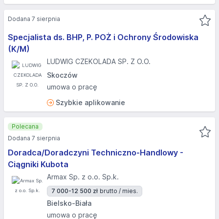
Dodana 7 sierpnia
Specjalista ds. BHP, P. POŻ i Ochrony Środowiska
(K/M)
LUDWIG CZEKOLADA SP. Z O.O.
Skoczów
umowa o pracę
Szybkie aplikowanie
Polecana
Dodana 7 sierpnia
Doradca/Doradczyni Techniczno-Handlowy -
Ciągniki Kubota
Armax Sp. z o.o. Sp.k.
7 000-12 500 zł
brutto / mies.
Bielsko-Biała
umowa o pracę