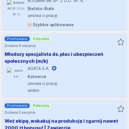
BOGMAR BB SP. Z O.O. SP. K.
Bielsko-Biała
umowa o pracę
Szybkie aplikowanie
Promowana
Polecana
Dodana 6 sierpnia
Młodszy specjalista ds. płac i ubezpieczeń
społecznych (m/k)
AGATA S.A.
Katowice
umowa o pracę
wideo
Promowana
Polecana
Dodana 5 sierpnia
Weź ekipę, wskakuj na produkcję i zgarnij nawet
2000 zł bonusu! | Zawiercie