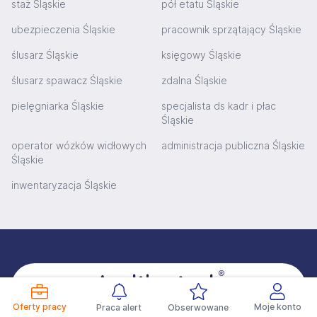
staż Śląskie
pół etatu Śląskie
ubezpieczenia Śląskie
pracownik sprzątający Śląskie
ślusarz Śląskie
księgowy Śląskie
ślusarz spawacz Śląskie
zdalna Śląskie
pielęgniarka Śląskie
specjalista ds kadr i płac
Śląskie
operator wózków widłowych
administracja publiczna Śląskie
Śląskie
inwentaryzacja Śląskie
Stopka
Oferty pracy
Moje konto
Praca alert
Obserwowane