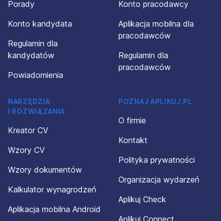
Porady
Konto pracodawcy
Konto kandydata
Aplikacja mobilna dla
pracodawców
Regulamin dla
kandydatów
Regulamin dla
pracodawców
Powiadomienia
NARZĘDZIA
POZNAJ APLIKUJ.PL
I ROZWIĄZANIA
O firmie
Kreator CV
Kontakt
Wzory CV
Polityka prywatności
Wzory dokumentów
Organizacja wydarzeń
Kalkulator wynagrodzeń
Aplikuj Check
Aplikacja mobilna Android
Aplikuj Connect