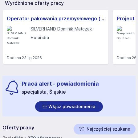
Wyróżnione oferty pracy
Operator pakowania przemysłowego (m / k / n) 450-500 EUR netto / tydzień
SILVERHAND Dominik Matczak
Holandia
Dodana
23 lip 2026
Dodana
26 
Praca alert - powiadomienia
specjalista, Śląskie
Włącz powiadomienia
Oferty pracy
Najczęściej szukane