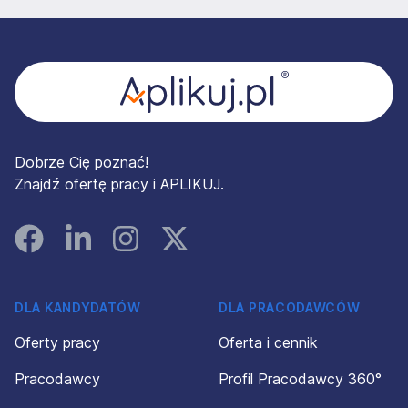
Stopka
Dobrze Cię poznać!
Znajdź ofertę pracy i APLIKUJ.
Facebook
Linked In
Instagram
Instagram
DLA KANDYDATÓW
DLA PRACODAWCÓW
Oferty pracy
Oferta i cennik
Pracodawcy
Profil Pracodawcy 360°