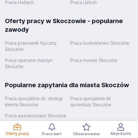
Praca Hażlach
Praca Ustroń
Oferty pracy w Skoczowie - popularne
zawody
Praca pracownik fizyczny
Praca budowlaniec Skoczów
Skoczów
Praca operator maszyn
Praca monter Skoczów
Skoczów
Popularne zapytania dla miasta Skoczów
Praca specjalista ds. obsługi
Praca specjalista ds
klienta Skoczów
sprzedaży Skoczów
Praca wysokościach Skoczów
Oferty pracy w miastach
Oferty pracy
Moje konto
Praca alert
Obserwowane