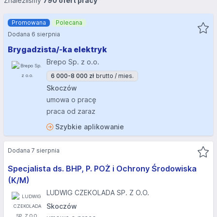
Znaleźliśmy
790 ofert pracy
Promowana
Polecana
Dodana 6 sierpnia
Brygadzista/-ka elektryk
Brepo Sp. z o.o.
6 000-8 000 zł
brutto / mies.
Skoczów
umowa o pracę
praca od zaraz
Szybkie aplikowanie
Dodana 7 sierpnia
Specjalista ds. BHP, P. POŻ i Ochrony Środowiska
(K/M)
LUDWIG CZEKOLADA SP. Z O.O.
Skoczów