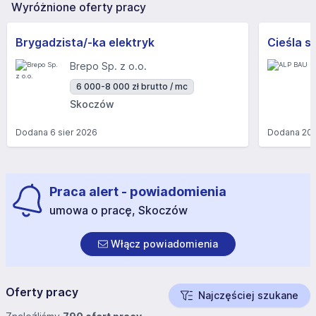
Wyróżnione oferty pracy
Brygadzista/-ka elektryk
Cieśla s
Brepo Sp. z o.o.
6 000-8 000 zł brutto / mc
Skoczów
Dodana
6 sier 2026
Dodana
20 
Praca alert - powiadomienia
umowa o pracę, Skoczów
Włącz powiadomienia
Oferty pracy
Najczęściej szukane