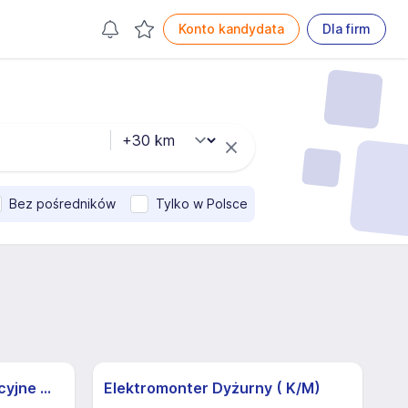
Konto kandydata
Dla firm
Bez pośredników
Tylko w Polsce
Operator żurawia | Atrakcyjne Warunki
Elektromonter Dyżurny ( K/M)