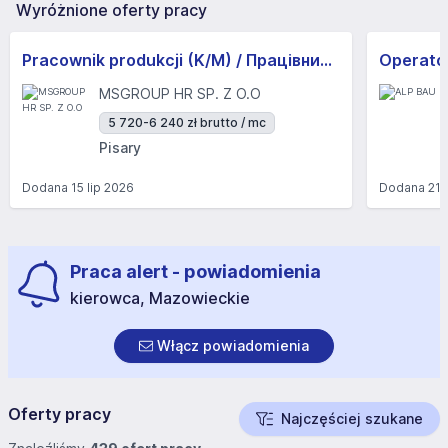
Wyróżnione oferty pracy
Pracownik produkcji (K/M) / Працівники продукції Huber-Suhner (K/M)
Operator
MSGROUP HR SP. Z O.O
5 720-6 240 zł brutto / mc
Pisary
Dodana
15 lip 2026
Dodana
21 
Praca alert - powiadomienia
kierowca, Mazowieckie
Włącz powiadomienia
Oferty pracy
Najczęściej szukane