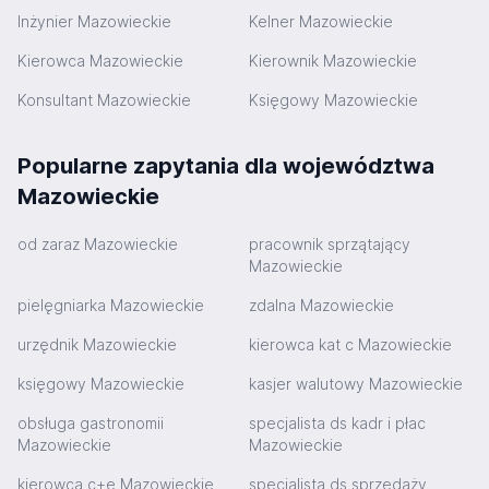
Inżynier Mazowieckie
Kelner Mazowieckie
Kierowca Mazowieckie
Kierownik Mazowieckie
Konsultant Mazowieckie
Księgowy Mazowieckie
Popularne zapytania dla województwa
Mazowieckie
od zaraz Mazowieckie
pracownik sprzątający
Mazowieckie
pielęgniarka Mazowieckie
zdalna Mazowieckie
urzędnik Mazowieckie
kierowca kat c Mazowieckie
księgowy Mazowieckie
kasjer walutowy Mazowieckie
obsługa gastronomii
specjalista ds kadr i płac
Mazowieckie
Mazowieckie
kierowca c+e Mazowieckie
specjalista ds sprzedaży