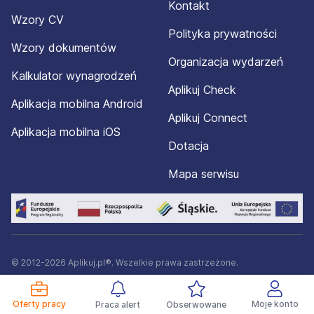
Kontakt
Wzory CV
Polityka prywatności
Wzory dokumentów
Organizacja wydarzeń
Kalkulator wynagrodzeń
Aplikuj Check
Aplikacja mobilna Android
Aplikuj Connect
Aplikacja mobilna iOS
Dotacja
Mapa serwisu
© 2012-2026 Aplikuj.pl®. Wszelkie prawa zastrzeżone.
Oferty pracy
Moje konto
Praca alert
Obserwowane