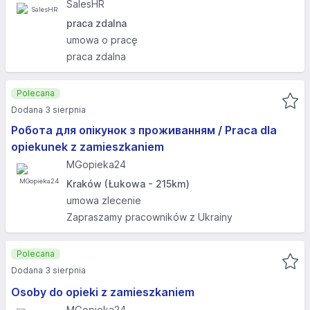
SalesHR
praca zdalna
umowa o pracę
praca zdalna
Polecana
Dodana 3 sierpnia
Робота для опікунок з проживанням / Praca dla
opiekunek z zamieszkaniem
MGopieka24
Kraków (Łukowa - 215km)
umowa zlecenie
Zapraszamy pracowników z Ukrainy
Polecana
Dodana 3 sierpnia
Osoby do opieki z zamieszkaniem
MGopieka24