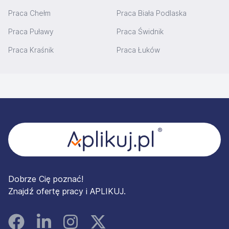
Praca Chełm
Praca Biała Podlaska
Praca Puławy
Praca Świdnik
Praca Kraśnik
Praca Łuków
Stopka
Dobrze Cię poznać!
Znajdź ofertę pracy i APLIKUJ.
Facebook
Linked In
Instagram
Instagram