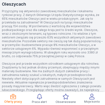
Oleszycach
Przyjrzyjmy się aktywności zawodowej mieszkańców i lokalnemu
rynkowi pracy. Z danych Głównego Urzędu Statystycznego wynika, że
65% mieszkańców Oleszyc jest w wieku produkcyjnym. Jak się to
przekłada na zatrudnienie? W Oleszycach na tysiąc mieszkańców
pracują 154 osoby. W porównaniu z wartością dla województwa
podkarpackiego oraz dla całego kraju jest to średni wynik. Oleszyce,
wraz z okolicznymi terenami, są typowo rolniczne. I to właśnie z tym
sektorem związało się przeszło 63% wszystkich aktywnych zawodowo
mieszkańców. Pozostałe sektory nie cieszą się tak dużą popularnością –
w przemyśle i budownictwie pracuje 8% mieszkańców Oleszyc, a w
sektorze usługowym 6%. Wypada również wspomnieć o przeciętnym
miesięcznym wynagrodzeniu. W ubiegłym roku wynosiło ono 3380 zł
brutto, co odpowiada 75% przeciętnej pensji w całej Polsce.
Oleszyce jest przede wszystkim ośrodkiem usługowym dla rolnictwa.
Znajdziemy tu też jednak drobny przemysł, obejmujący między innymi
materiały budowlane. Nie ma żadnych dużych zakładów pracy i
zatrudnienia należy szukać u lokalnych, małych przedsiębiorców.
Niestety ofert dotyczących zatrudnienia w samych Oleszycach jest
niewiele. Aktualnie największe prawdopodobieństwo znalezienia
posady mają kierowcy. Warto więc śledzić ogłoszenia z całego powiatu
lubaczowskiego. Przeglądając oferty można zauważyć, że największy
deficyt występuje w branży budowlanej – brakuje zarówno specjalistów
chętnych do pracy na stanowiskach kierowniczych, jak również osób do
pracy fizycznej. Poszukiwani są między innymi inspektorzy nadzoru
Oferty pracy
Moje konto
Praca alert
Obserwowane
budowlanego, inżynierowie budownictwa, kierownicy budowy, murarze,