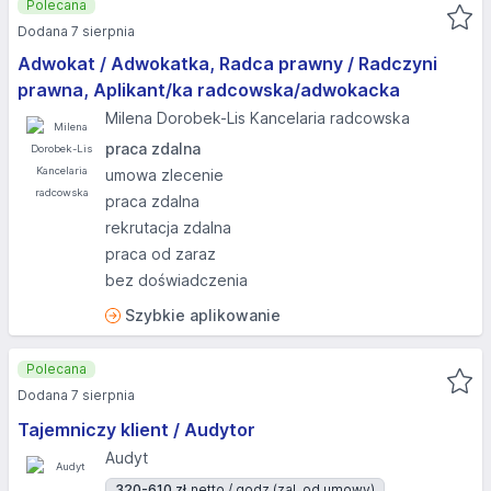
Polecana
Dodana 7 sierpnia
Adwokat / Adwokatka, Radca prawny / Radczyni
prawna, Aplikant/ka radcowska/adwokacka
Milena Dorobek-Lis Kancelaria radcowska
praca zdalna
umowa zlecenie
praca zdalna
rekrutacja zdalna
praca od zaraz
bez doświadczenia
Szybkie aplikowanie
Polecana
Dodana 7 sierpnia
Tajemniczy klient / Audytor
Audyt
320-610 zł
netto / godz.
(zal. od umowy)