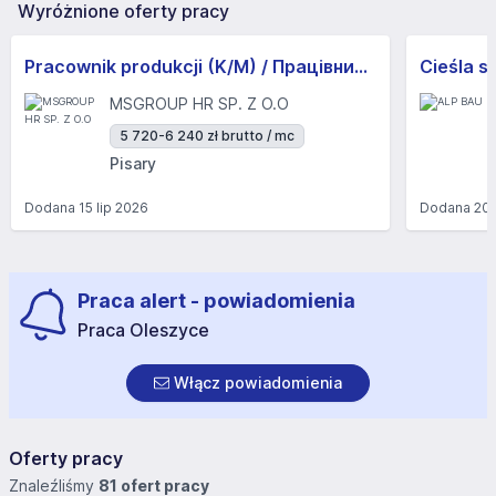
Wyróżnione oferty pracy
Pracownik produkcji (K/M) / Працівники продукції Huber-Suhner (K/M)
Cieśla s
MSGROUP HR SP. Z O.O
5 720-6 240 zł brutto / mc
Pisary
Dodana
15 lip 2026
Dodana
20 
Praca alert - powiadomienia
Praca Oleszyce
Włącz powiadomienia
Oferty pracy
Znaleźliśmy
81 ofert pracy