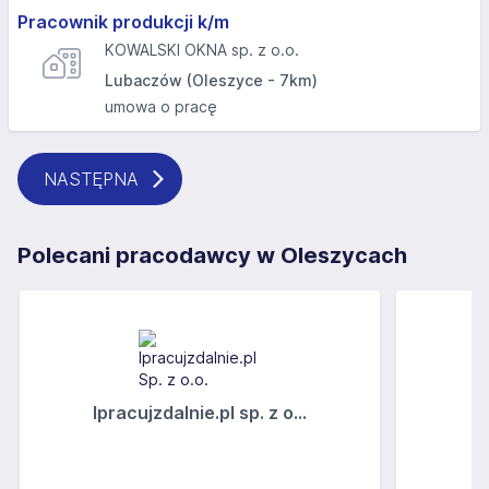
Pracownik produkcji k/m
KOWALSKI OKNA sp. z o.o.
Lubaczów (Oleszyce - 7km)
umowa o pracę
NASTĘPNA
Polecani pracodawcy w Oleszycach
Ipracujzdalnie.pl sp. z o...
C