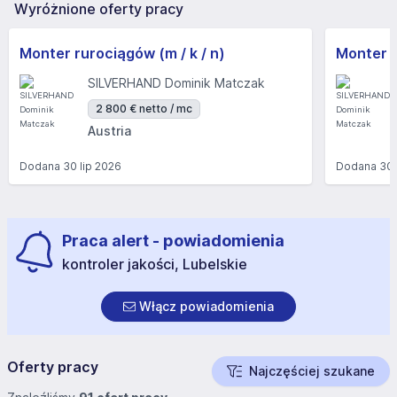
Wyróżnione oferty pracy
Monter rurociągów (m / k / n)
SILVERHAND Dominik Matczak
2 800 € netto / mc
Austria
Dodana
30 lip 2026
Dodana
30 
Praca alert - powiadomienia
kontroler jakości, Lubelskie
Włącz powiadomienia
Oferty pracy
Najczęściej szukane