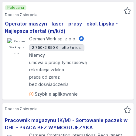
Polecana
Dodana 7 sierpnia
Operator maszyn - laser - prasy - okol. Lipska -
Najlepsza oferta! (m/k/d)
German Work sp. z o.o.
2 750-2 850 €
netto / mies.
Niemcy
umowa o pracę tymczasową
rekrutacja zdalna
praca od zaraz
bez doświadczenia
Szybkie aplikowanie
Dodana 7 sierpnia
Pracownik magazynu (K/M) - Sortowanie paczek w
DHL - PRACA BEZ WYMOGU JĘZYKA
Carriere Contracting International Recruitment