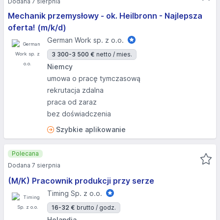
Dodana 7 sierpnia
Mechanik przemysłowy - ok. Heilbronn - Najlepsza
oferta! (m/k/d)
German Work sp. z o.o.
3 300-3 500 €
netto / mies.
Niemcy
umowa o pracę tymczasową
rekrutacja zdalna
praca od zaraz
bez doświadczenia
Szybkie aplikowanie
Polecana
Dodana 7 sierpnia
(M/K) Pracownik produkcji przy serze
Timing Sp. z o.o.
16-32 €
brutto / godz.
Holandia