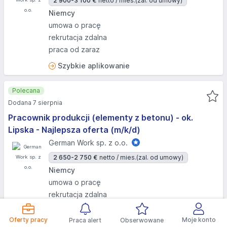
2 900-3 100 €
netto / mies.
(zal. od umowy)
Niemcy
umowa o pracę
rekrutacja zdalna
praca od zaraz
Szybkie aplikowanie
Polecana
Dodana 7 sierpnia
Pracownik produkcji (elementy z betonu) - ok.
Lipska - Najlepsza oferta (m/k/d)
German Work sp. z o.o.
2 650-2 750 €
netto / mies.
(zal. od umowy)
Niemcy
umowa o pracę
rekrutacja zdalna
praca od zaraz
Oferty pracy
Moje konto
Praca alert
Obserwowane
Szybkie aplikowanie