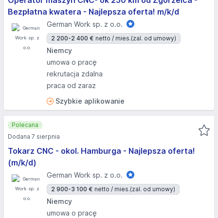
Operator maszyn CNC- ok 250 km od Zgorzelca -
Bezpłatna kwatera - Najlepsza oferta! m/k/d
German Work sp. z o.o.
2 200-2 400 €
netto / mies.
(zal. od umowy)
Niemcy
umowa o pracę
rekrutacja zdalna
praca od zaraz
Szybkie aplikowanie
Polecana
Dodana 7 sierpnia
Tokarz CNC - okol. Hamburga - Najlepsza oferta!
(m/k/d)
German Work sp. z o.o.
2 900-3 100 €
netto / mies.
(zal. od umowy)
Niemcy
umowa o pracę