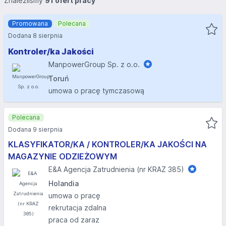
Znaleźliśmy
91 ofert pracy
Promowana
Polecana
Dodana 8 sierpnia
Kontroler/ka Jakości
ManpowerGroup Sp. z o.o.
Toruń
umowa o pracę tymczasową
Polecana
Dodana 9 sierpnia
KLASYFIKATOR/KA / KONTROLER/KA JAKOŚCI NA
MAGAZYNIE ODZIEŻOWYM
E&A Agencja Zatrudnienia (nr KRAZ 385)
Holandia
umowa o pracę
rekrutacja zdalna
praca od zaraz