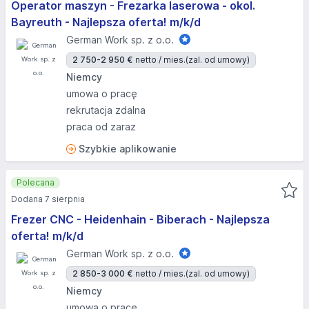
Operator maszyn - Frezarka laserowa - okol.
Bayreuth - Najlepsza oferta! m/k/d
German Work sp. z o.o.
2 750-2 950 €
netto / mies.
(zal. od umowy)
Niemcy
umowa o pracę
rekrutacja zdalna
praca od zaraz
Szybkie aplikowanie
Polecana
Dodana 7 sierpnia
Frezer CNC - Heidenhain - Biberach - Najlepsza
oferta! m/k/d
German Work sp. z o.o.
2 850-3 000 €
netto / mies.
(zal. od umowy)
Niemcy
umowa o pracę