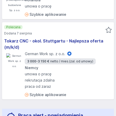
umowa o pracę
Szybkie aplikowanie
Polecana
Dodana 7 sierpnia
Tokarz CNC - okol. Stuttgartu - Najlepsza oferta
(m/k/d)
German Work sp. z o.o.
3 000-3 150 €
netto / mies.
(zal. od umowy)
Niemcy
umowa o pracę
rekrutacja zdalna
praca od zaraz
Szybkie aplikowanie
Praca alert - powiadomienia