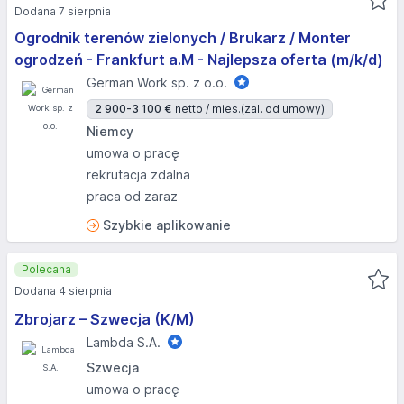
Dodana 7 sierpnia
Ogrodnik terenów zielonych / Brukarz / Monter
ogrodzeń - Frankfurt a.M - Najlepsza oferta (m/k/d)
German Work sp. z o.o.
2 900-3 100 €
netto / mies.
(zal. od umowy)
Niemcy
umowa o pracę
rekrutacja zdalna
praca od zaraz
Szybkie aplikowanie
Polecana
Dodana 4 sierpnia
Zbrojarz – Szwecja (K/M)
Lambda S.A.
Szwecja
umowa o pracę