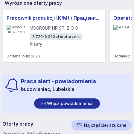
Wyróżnione oferty pracy
Pracownik produkcji (K/M) / Працівники продукції Huber-Suhner (K/M)
Operator
MSGROUP HR SP. Z O.O
5 720-6 240 zł brutto / mc
Pisary
Dodana
15 lip 2026
Dodana
21 
Praca alert - powiadomienia
budowlaniec, Lubelskie
Włącz powiadomienia
Oferty pracy
Najczęściej szukane