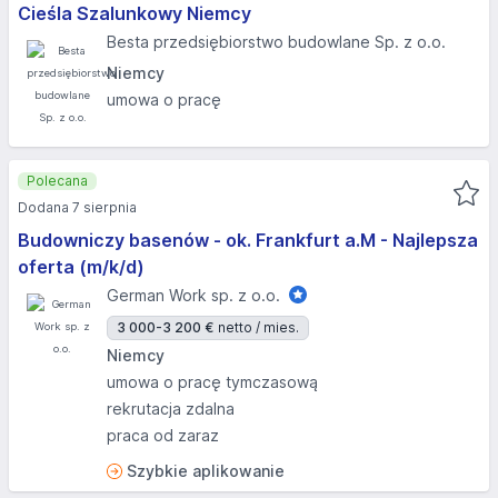
Cieśla Szalunkowy Niemcy
Besta przedsiębiorstwo budowlane Sp. z o.o.
Niemcy
umowa o pracę
Polecana
Dodana 7 sierpnia
Budowniczy basenów - ok. Frankfurt a.M - Najlepsza
oferta (m/k/d)
German Work sp. z o.o.
3 000-3 200 €
netto / mies.
Niemcy
umowa o pracę tymczasową
rekrutacja zdalna
praca od zaraz
Szybkie aplikowanie