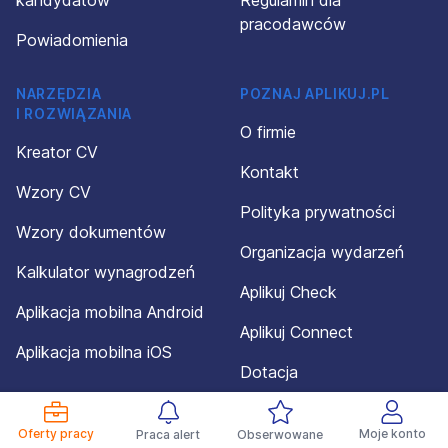
kandydatów
Regulamin dla
pracodawców
Powiadomienia
NARZĘDZIA
POZNAJ APLIKUJ.PL
I ROZWIĄZANIA
O firmie
Kreator CV
Kontakt
Wzory CV
Polityka prywatności
Wzory dokumentów
Organizacja wydarzeń
Kalkulator wynagrodzeń
Aplikuj Check
Aplikacja mobilna Android
Aplikuj Connect
Aplikacja mobilna iOS
Dotacja
Mapa serwisu
Oferty pracy
Moje konto
Praca alert
Obserwowane