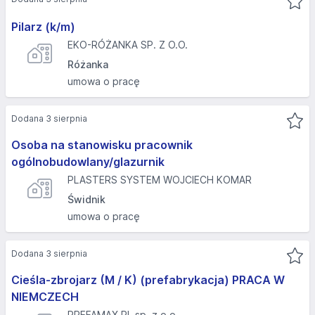
Pilarz (k/m)
EKO-RÓŻANKA SP. Z O.O.
Różanka
umowa o pracę
Dodana 3 sierpnia
Osoba na stanowisku pracownik
ogólnobudowlany/glazurnik
PLASTERS SYSTEM WOJCIECH KOMAR
Świdnik
umowa o pracę
Dodana 3 sierpnia
Cieśla-zbrojarz (M / K) (prefabrykacja) PRACA W
NIEMCZECH
PREFAMAX.PL sp. z o.o.