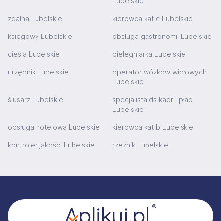
Lubelskie
zdalna Lubelskie
kierowca kat c Lubelskie
księgowy Lubelskie
obsługa gastronomii Lubelskie
cieśla Lubelskie
pielęgniarka Lubelskie
urzędnik Lubelskie
operator wózków widłowych
Lubelskie
ślusarz Lubelskie
specjalista ds kadr i płac
Lubelskie
obsługa hotelowa Lubelskie
kierowca kat b Lubelskie
kontroler jakości Lubelskie
rzeźnik Lubelskie
Stopka