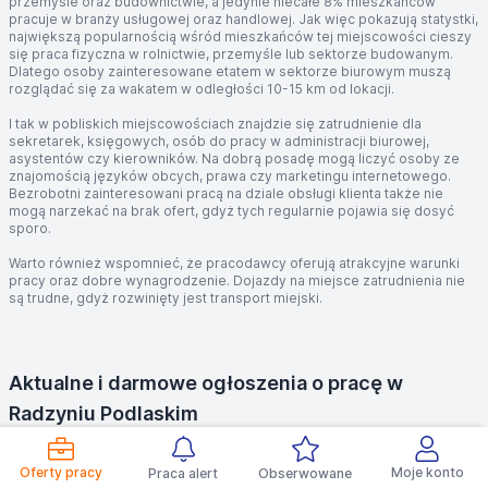
przemyśle oraz budownictwie, a jedynie niecałe 8% mieszkańców
pracuje w branży usługowej oraz handlowej. Jak więc pokazują statystki,
największą popularnością wśród mieszkańców tej miejscowości cieszy
się praca fizyczna w rolnictwie, przemyśle lub sektorze budowanym.
Dlatego osoby zainteresowane etatem w sektorze biurowym muszą
rozglądać się za wakatem w odległości 10-15 km od lokacji.
I tak w pobliskich miejscowościach znajdzie się zatrudnienie dla
sekretarek, księgowych, osób do pracy w administracji biurowej,
asystentów czy kierowników. Na dobrą posadę mogą liczyć osoby ze
znajomością języków obcych, prawa czy marketingu internetowego.
Bezrobotni zainteresowani pracą na dziale obsługi klienta także nie
mogą narzekać na brak ofert, gdyż tych regularnie pojawia się dosyć
sporo.
Warto również wspomnieć, że pracodawcy oferują atrakcyjne warunki
pracy oraz dobre wynagrodzenie. Dojazdy na miejsce zatrudnienia nie
są trudne, gdyż rozwinięty jest transport miejski.
Aktualne i darmowe ogłoszenia o pracę w
Radzyniu Podlaskim
Obecnie w Radzyniu Podlaskim pracodawcy poszukują kucharzy do
małej gastronomii, kierowców do rozwożenia towarów z prawem jazdy
Oferty pracy
Moje konto
Praca alert
Obserwowane
kategorii C+E, operatorów pompy do betonu, przedstawiciela sklepu