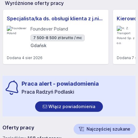
Wyróżnione oferty pracy
Specjalista/ka ds. obsługi klienta z j.niemieckim
Kierowc
Foundever Poland
7 500-8 500 zł brutto / mc
Gdańsk
Dodana
4 sier 2026
Dodana
7 s
Praca alert - powiadomienia
Praca Radzyń Podlaski
Włącz powiadomienia
Oferty pracy
Najczęściej szukane