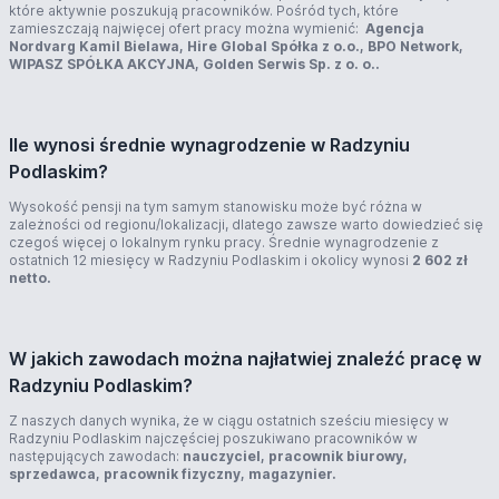
które aktywnie poszukują pracowników. Pośród tych, które
zamieszczają najwięcej ofert pracy można wymienić:
Agencja
Nordvarg Kamil Bielawa, Hire Global Spółka z o.o., BPO Network,
WIPASZ SPÓŁKA AKCYJNA, Golden Serwis Sp. z o. o..
Ile wynosi średnie wynagrodzenie w Radzyniu
Podlaskim?
Wysokość pensji na tym samym stanowisku może być różna w
zależności od regionu/lokalizacji, dlatego zawsze warto dowiedzieć się
czegoś więcej o lokalnym rynku pracy. Średnie wynagrodzenie z
ostatnich 12 miesięcy w Radzyniu Podlaskim i okolicy wynosi
2 602 zł
netto.
W jakich zawodach można najłatwiej znaleźć pracę w
Radzyniu Podlaskim?
Z naszych danych wynika, że w ciągu ostatnich sześciu miesięcy w
Radzyniu Podlaskim najczęściej poszukiwano pracowników w
następujących zawodach:
nauczyciel, pracownik biurowy,
sprzedawca, pracownik fizyczny, magazynier.