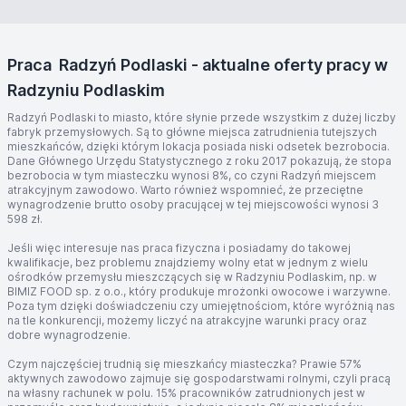
Praca Radzyń Podlaski - aktualne oferty pracy w
Radzyniu Podlaskim
Radzyń Podlaski to miasto, które słynie przede wszystkim z dużej liczby
fabryk przemysłowych. Są to główne miejsca zatrudnienia tutejszych
mieszkańców, dzięki którym lokacja posiada niski odsetek bezrobocia.
Dane Głównego Urzędu Statystycznego z roku 2017 pokazują, że stopa
bezrobocia w tym miasteczku wynosi 8%, co czyni Radzyń miejscem
atrakcyjnym zawodowo. Warto również wspomnieć, że przeciętne
wynagrodzenie brutto osoby pracującej w tej miejscowości wynosi 3
598 zł.
Jeśli więc interesuje nas praca fizyczna i posiadamy do takowej
kwalifikacje, bez problemu znajdziemy wolny etat w jednym z wielu
ośrodków przemysłu mieszczących się w Radzyniu Podlaskim, np. w
BIMIZ FOOD sp. z o.o., który produkuje mrożonki owocowe i warzywne.
Poza tym dzięki doświadczeniu czy umiejętnościom, które wyróżnią nas
na tle konkurencji, możemy liczyć na atrakcyjne warunki pracy oraz
dobre wynagrodzenie.
Czym najczęściej trudnią się mieszkańcy miasteczka? Prawie 57%
aktywnych zawodowo zajmuje się gospodarstwami rolnymi, czyli pracą
na własny rachunek w polu. 15% pracowników zatrudnionych jest w