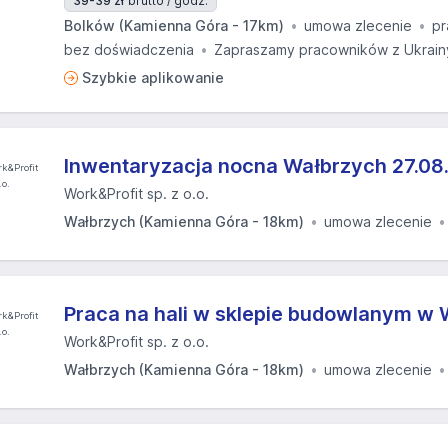
39-39 zł
brutto / godz.
Bolków (Kamienna Góra - 17km)
umowa zlecenie
pr
bez doświadczenia
Zapraszamy pracowników z Ukrain
Szybkie aplikowanie
Inwentaryzacja nocna Wałbrzych 27.08.
Work&Profit sp. z o.o.
Wałbrzych (Kamienna Góra - 18km)
umowa zlecenie
Praca na hali w sklepie budowlanym w
Work&Profit sp. z o.o.
Wałbrzych (Kamienna Góra - 18km)
umowa zlecenie