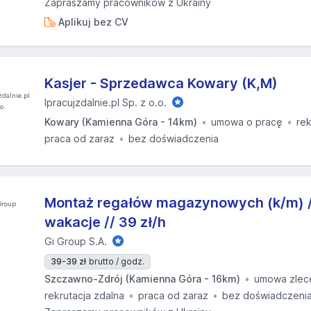
Zapraszamy pracowników z Ukrainy
Aplikuj bez CV
Kasjer - Sprzedawca Kowary (K,M)
Ipracujzdalnie.pl Sp. z o.o.
Kowary (Kamienna Góra - 14km)
umowa o pracę
rek
praca od zaraz
bez doświadczenia
Montaż regałów magazynowych (k/m) //
wakacje // 39 zł/h
Gi Group S.A.
39-39 zł
brutto / godz.
Szczawno-Zdrój (Kamienna Góra - 16km)
umowa zlec
rekrutacja zdalna
praca od zaraz
bez doświadczeni