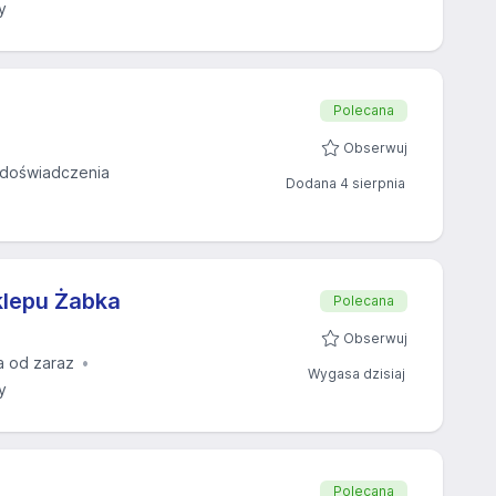
y
Polecana
Obserwuj
doświadczenia
Dodana 4 sierpnia
klepu Żabka
Polecana
Obserwuj
a od zaraz
Wygasa dzisiaj
y
Polecana