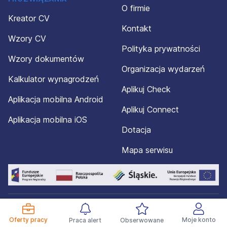
O firmie
Kreator CV
Kontakt
Wzory CV
Polityka prywatności
Wzory dokumentów
Organizacja wydarzeń
Kalkulator wynagrodzeń
Aplikuj Check
Aplikacja mobilna Android
Aplikuj Connect
Aplikacja mobilna iOS
Dotacja
Mapa serwisu
© 2012-2026 Aplikuj.pl®. Wszelkie prawa zastrzeżone.
Oferty pracy
Moje konto
Praca alert
Obserwowane