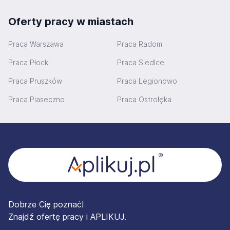
Oferty pracy w miastach
Praca Warszawa
Praca Radom
Praca Płock
Praca Siedlce
Praca Pruszków
Praca Legionowo
Praca Piaseczno
Praca Ostrołęka
Stopka
Dobrze Cię poznać!
Znajdź ofertę pracy i APLIKUJ.