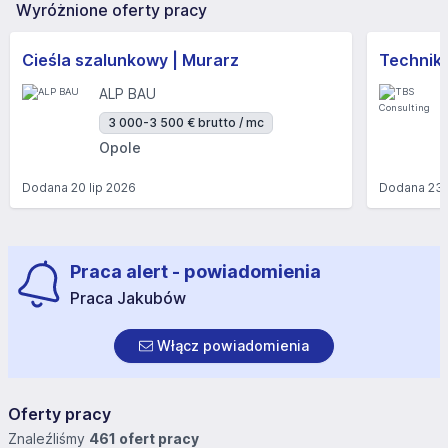
Wyróżnione oferty pracy
Cieśla szalunkowy | Murarz
Technik/I
ALP BAU
3 000-3 500 € brutto / mc
Opole
Dodana
20 lip 2026
Dodana
23 
Praca alert - powiadomienia
Praca Jakubów
Włącz powiadomienia
Oferty pracy
Znaleźliśmy
461 ofert pracy