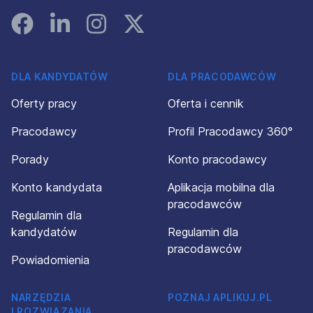
Facebook
Linked In
Instagram
Instagram
DLA KANDYDATÓW
DLA PRACODAWCÓW
Oferty pracy
Oferta i cennik
Pracodawcy
Profil Pracodawcy 360°
Porady
Konto pracodawcy
Konto kandydata
Aplikacja mobilna dla
pracodawców
Regulamin dla
kandydatów
Regulamin dla
pracodawców
Powiadomienia
NARZĘDZIA
POZNAJ APLIKUJ.PL
I ROZWIĄZANIA