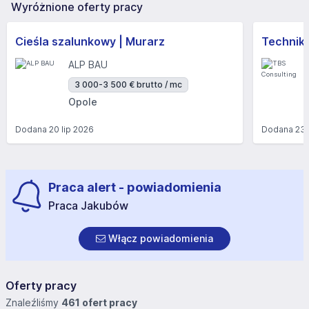
Wyróżnione oferty pracy
Cieśla szalunkowy | Murarz
Technik/I
ALP BAU
3 000-3 500 € brutto / mc
Opole
Dodana
20 lip 2026
Dodana
23 
Praca alert - powiadomienia
Praca Jakubów
Włącz powiadomienia
Oferty pracy
Znaleźliśmy
461 ofert pracy