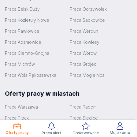
Praca Belsk Duży
Praca Odrzywołek
Praca Kozietuły Nowe
Praca Sadkowice
Praca Pawłowice
Praca Werdun
Praca Adamowice
Praca Kowiesy
Praca Ciemno-Gnojna
Praca Worów
Praca Michrów
Praca Grójec
Praca Wola Pękoszewska
Praca Mogielnica
Oferty pracy w miastach
Praca Warszawa
Praca Radom
Praca Płock
Praca Siedlce
Praca Pruszków
Praca Legionowo
Oferty pracy
Moje konto
Praca alert
Obserwowane